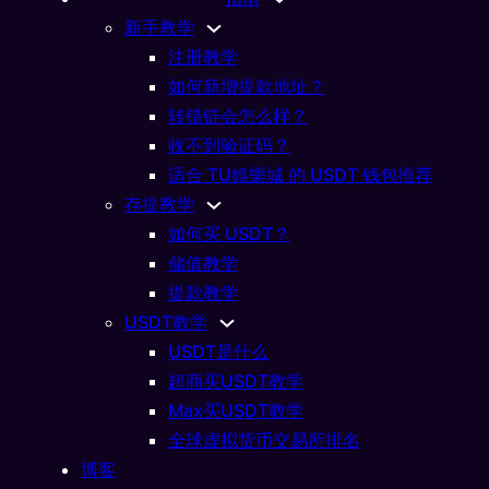
新手教学
注册教学
如何新增提款地址？
转错链会怎么样？
收不到验证码？
适合 TU娛樂城 的 USDT 钱包推荐
USDT教学
存提教学
 USDT 是什么？报价逻辑
如何买 USDT？
储值教学
02/01/2026
提款教学
USDT教学
USDT是什么
超商买USDT教学
Max买USDT教学
全球虚拟货币交易所排名
博客