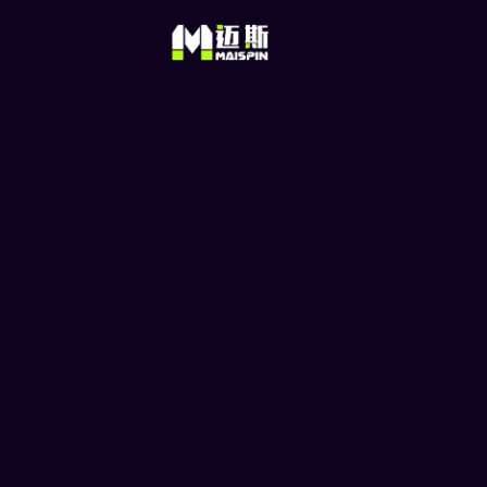
ETC /