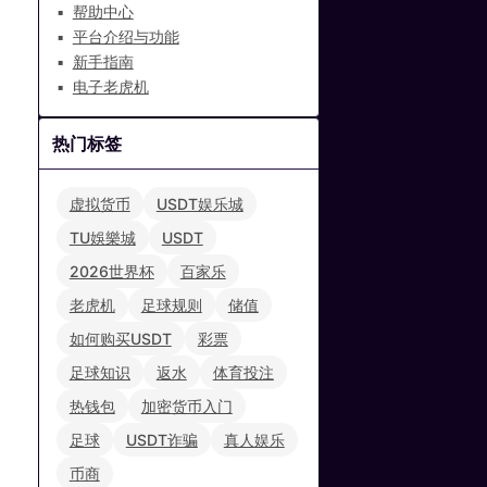
帮助中心
平台介绍与功能
新手指南
电子老虎机
热门标签
虚拟货币
USDT娱乐城
TU娛樂城
USDT
2026世界杯
百家乐
老虎机
足球规则
储值
如何购买USDT
彩票
足球知识
返水
体育投注
热钱包
加密货币入门
足球
USDT诈骗
真人娱乐
币商