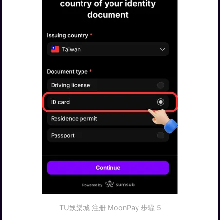
TU娛樂城 注册 MoonPay 步驟 5