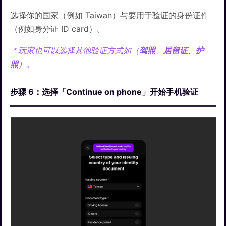
选择你的国家（例如 Taiwan）与要用于验证的身份证件
（例如身分证 ID card）。
＊玩家也可以选择其他验证方式如（
驾照
、
居留证
、
护
照
）。
步骤 6：选择「Continue on phone」开始手机验证