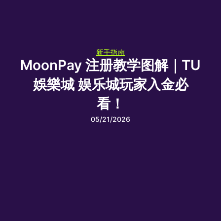
新手指南
MoonPay 注册教学图解｜TU
娛樂城 娱乐城玩家入金必
看！
05/21/2026