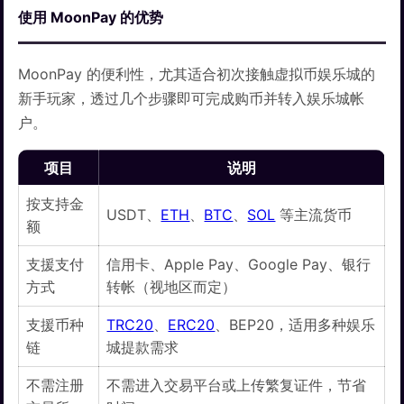
使用
MoonPay 的优势
MoonPay 的便利性，尤其适合初次接触虚拟币娱乐城的
新手玩家，透过几个步骤即可完成购币并转入娱乐城帐
户。
项目
说明
按支持金
USDT、
ETH
、
BTC
、
SOL
等主流货币
额
支援支付
信用卡、Apple Pay、Google Pay、银行
方式
转帐（视地区而定）
支援币种
TRC20
、
ERC20
、BEP20，适用多种娱乐
链
城提款需求
不需注册
不需进入交易平台或上传繁复证件，节省