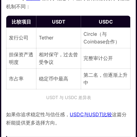
机制不同：
比较项目
USDT
USDC
Circle（与
发行公司
Tether
Coinbase合作）
担保资产透
相对保守，过去曾
完整审计公开
明度
受争议
第二名，但逐渐上升
市占率
稳定币中最高
中
USDT 与 USDC 差异表
如果你追求稳定性与信任感，
USDC与USDT比较
这篇分
析能提供更多选择方向。