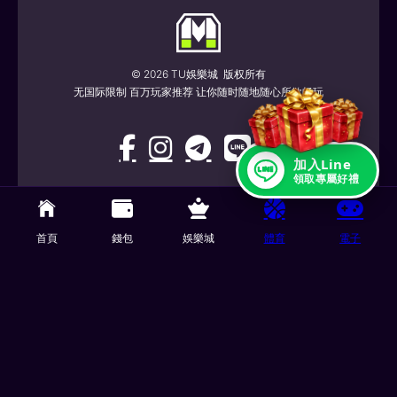
© 2026 TU娛樂城 版权所有
无国际限制 百万玩家推荐 让你随时随地随心所欲畅玩
加入Line
領取專屬好禮
TU娛樂城.com
由MIBS NV 经营，MIBS NV 是一家
根据库拉索岛法律注册成立的公司，公司编号为
首頁
錢包
娛樂城
體育
電子
162031，地址为Zuikertuintjeweg Z/N
(Zuikertuin Tower), Willemstad, Curacao，并获
得库拉索岛博彩控制委员会许可，可根据许可提供
机会游戏编号 OGL2026/145124/0922，根据《国
家离岸危险游戏条例》（Landsverordening
buitengaatse Hazardspelen，PB 2026，第 63