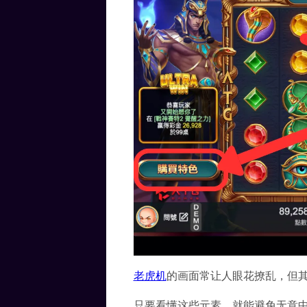
老虎机
的画面常让人眼花撩乱，但
只要看懂这些元素，就能避免无意