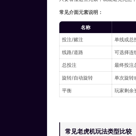
常见介面元素说明：
名称
投注/赌注
单线或总
线路/道路
可选择连线
总投注
最终投注
旋转/自动旋转
单次旋转
平衡
玩家剩余
常见老虎机玩法类型比较