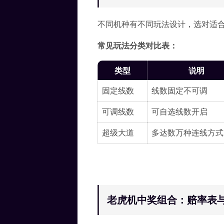
不同机种有不同玩法设计，选对适
常见玩法分类对比表：
类型
说明
固定线数
线数固定不可调
可调线数
可自选线数开启
超级大道
多达数万种连线方式
老虎机中奖组合：赔率表