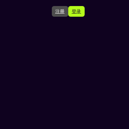
注册
登录
中奖机会！