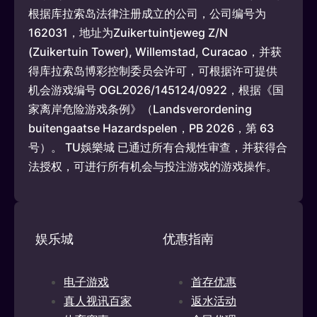
根据库拉索岛法律注册成立的公司，公司编号为
162031，地址为Zuikertuintjeweg Z/N
(Zuikertuin Tower), Willemstad, Curacao，并获
得库拉索岛博彩控制委员会许可，可根据许可提供
机会游戏编号 OGL2026/145124/0922，根据《国
家离岸危险游戏条例》（Landsverordening
buitengaatse Hazardspelen，PB 2026，第 63
号）。 TU娛樂城 已通过所有合规性审查，并获得合
法授权，可进行所有机会与投注游戏的游戏操作。
娱乐城
优惠指南
电子游戏
首存优惠
真人视讯百家
返水活动