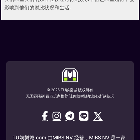
影响到他们的财政状况和生活。
TU娛樂城 了解更多
© 2026 TU娛樂城 版权所有
无国际限制 百万玩家推荐 让你随时随地随心所欲畅玩
TU娛樂城.com
由MIBS NV 经营，MIBS NV 是一家