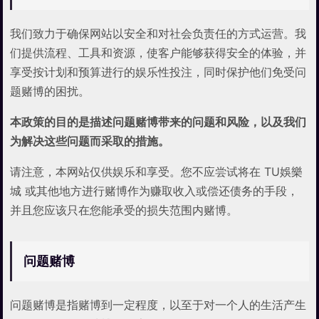
我们致力于确保网站以安全和对社会负责任的方式运营。我
们提供流程、工具和资源，使客户能够获得安全的体验，并
享受按计划和预算进行的娱乐性投注，同时保护他们免受问
题赌博的困扰。
本政策的目的是描述问题赌博带来的问题和风险，以及我们
为解决这些问题而采取的措施。
请注意，本网站仅供娱乐和享受。您不应尝试将在 TU娛樂
城 或其他地方进行赌博作为赚取收入或偿还债务的手段，
并且您应该只在您能承受的损失范围内赌博。
问题赌博
问题赌博是指赌博到一定程度，以至于对一个人的生活产生