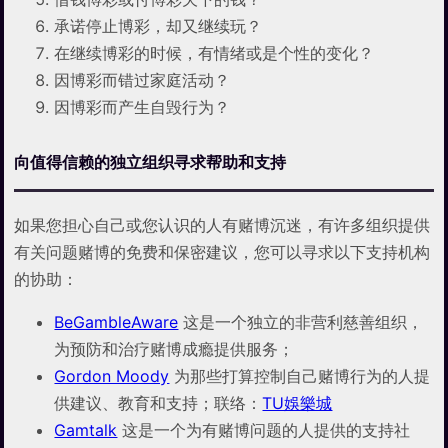
承诺停止博彩，却又继续玩？
在继续博彩的时候，有情绪或是个性的变化？
因博彩而错过家庭活动？
因博彩而产生自毁行为？
向值得信赖的独立组织寻求帮助和支持
如果您担心自己或您认识的人有赌博沉迷，有许多组织提供
有关问题赌博的免费和保密建议，您可以寻求以下支持机构
的协助：
BeGambleAware
这是一个独立的非营利慈善组织，
为预防和治疗赌博成瘾提供服务；
Gordon Moody
为那些打算控制自己赌博行为的人提
供建议、教育和支持；联络：
TU娛樂城
Gamtalk
这是一个为有赌博问题的人提供的支持社