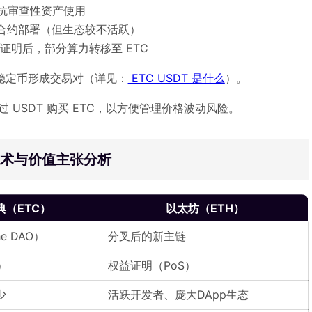
抗审查性资产使用
合约部署（但生态较不活跃）
益证明后，部分算力转移至 ETC
与稳定币形成交易对（详见：
ETC USDT 是什么
）。
过 USDT 购买 ETC，以方便管理价格波动风险。
？技术与价值主张分析
典（ETC）
以太坊（ETH）
e DAO）
分叉后的新主链
）
权益证明（PoS）
少
活跃开发者、庞大DApp生态