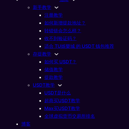
新手教学
注册教学
如何新增提款地址？
转错链会怎么样？
收不到验证码？
适合 TU娛樂城 的 USDT 钱包推荐
存提教学
如何买 USDT？
USDT教学
储值教学
Ethereum Classic 与
提款教学
USDT教学
04/17/2026
USDT是什么
超商买USDT教学
Max买USDT教学
全球虚拟货币交易所排名
博客