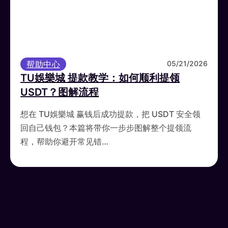
帮助中心
05/21/2026
TU娛樂城 提款教学：如何顺利提领
USDT？图解流程
想在 TU娛樂城 赢钱后成功提款，把 USDT 安全领
回自己钱包？本篇将带你一步步图解整个提领流
程，帮助你避开常见错…
TU娛樂城 了解更多