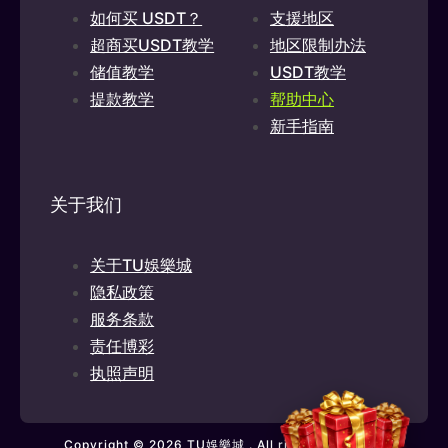
如何买 USDT？
支援地区
超商买USDT教学
地区限制办法
储值教学
USDT教学
提款教学
帮助中心
新手指南
关于我们
关于TU娛樂城
隐私政策
服务条款
责任博彩
执照声明
Copyright © 2026 TU娛樂城 . All rights reserved.