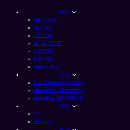
游戏
全部系统商
热门排行
电子游戏
真人视讯百家
体育赛事
彩票游戏
2026 世界盃
买币
如何用 MoonPay 储值 ?
MoonPay 注册教学图解
MoonPay 买币流程教学
优惠
026
电子老虎机
03/24/2026
VIP
懂
老虎机机台介绍：运作逻
全民代理
指南