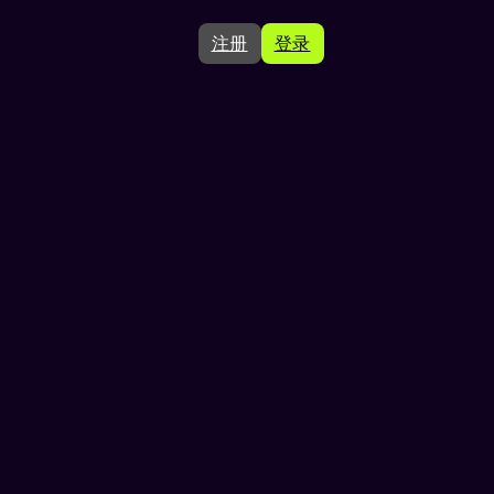
原理、机率与 RTP 观念
注册
登录
多人第一次接触老虎机，只看到画面一
转、灯光闪烁，就以为这是一款全靠运
的游戏。 直到投注几轮后才开始好奇：
老虎机是…
平台介绍与功能
01/24/2026