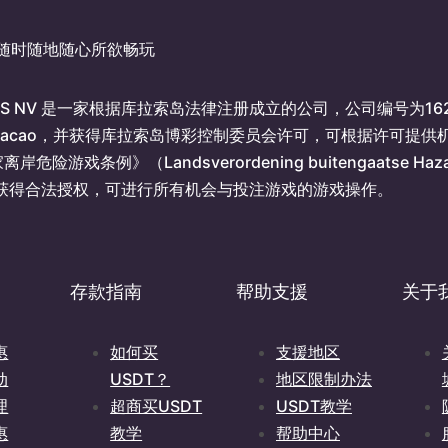
你随时随地随心所欲畅玩
BS NV 是一家根据库拉索岛法律注册成立的公司，公司编号为162031，地
lemstad, Curacao，并获得库拉索岛博彩控制委员会许可，可根据许可
岸危险游戏条例》（Landsverordening buitengaatse Haza
并获得合法授权，可进行所有机会与投注游戏的游戏操作。
存款指南
帮助支援
关于
惠
如何买
支援地区
动
USDT？
地区限制办法
理
超商买USDT
USDT教学
惠
教学
帮助中心