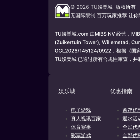
© 2026 TU娛樂城 版权所有
无国际限制 百万玩家推荐 让
TU娛樂城.com
由MIBS NV 经营，MI
(Zuikertuin Tower), Wil
OGL2026/145124/0922，根据《国家离
TU娛樂城 已通过所有合规性审查，
娱乐城
优惠指南
电子游戏
首存优
真人视讯百家
返水活
体育赛事
全民代
彩票游戏
全部优