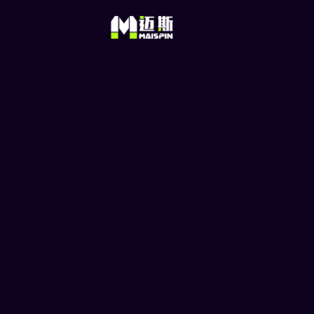
赔率表与中奖机会！
你是否也曾对着老虎机画面发愣，不知
按钮、线数、押注额度代表什么意思？
明只是想简单玩个机台游戏，却在几分
内不知不觉…
电子老虎机
04/23/2