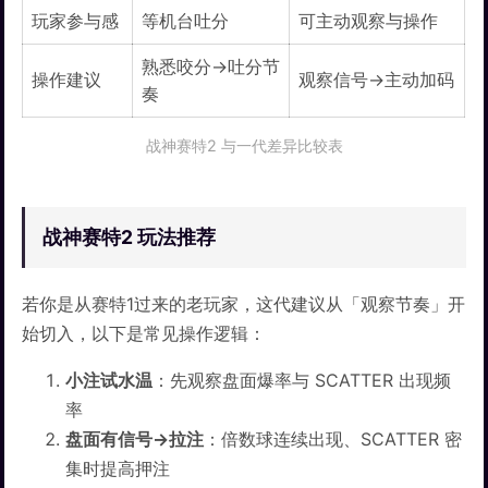
玩家参与感
等机台吐分
可主动观察与操作
熟悉咬分→吐分节
操作建议
观察信号→主动加码
奏
战神赛特2 与一代差异比较表
战神赛特2 玩法推荐
若你是从赛特1过来的老玩家，这代建议从「观察节奏」开
始切入，以下是常见操作逻辑：
小注试水温
：先观察盘面爆率与 SCATTER 出现频
率
盘面有信号→拉注
：倍数球连续出现、SCATTER 密
集时提高押注