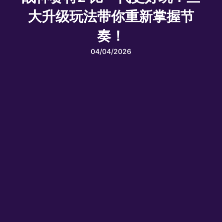
大升级玩法带你重新掌握节
奏！
04/04/2026