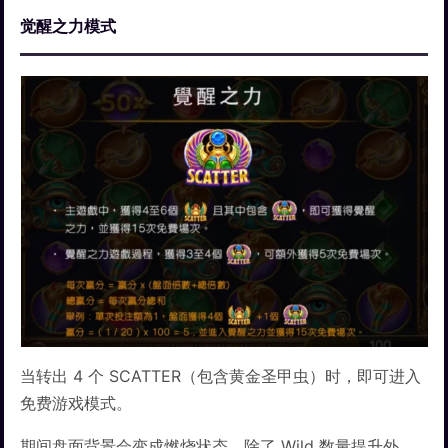
觉醒之力模式
当转出 4 个 SCATTER（包含黄金圣甲虫）时，即可进入
免费游戏模式。
期间盘面背景会变成燃烧状态，除了 Wild 数量提升外，