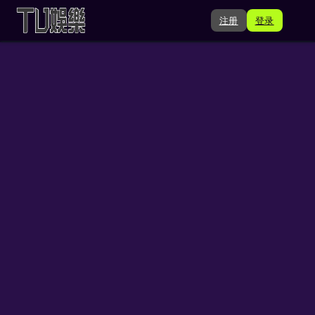
注册
登录