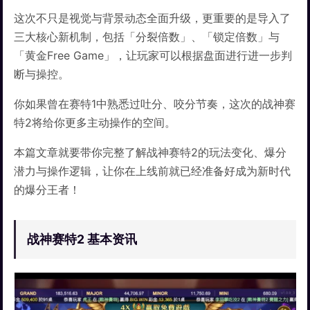
这次不只是视觉与背景动态全面升级，更重要的是导入了
三大核心新机制，包括「分裂倍数」、「锁定倍数」与
「黄金Free Game」，让玩家可以根据盘面进行进一步判
断与操控。
你如果曾在赛特1中熟悉过吐分、咬分节奏，这次的战神赛
特2将给你更多主动操作的空间。
本篇文章就要带你完整了解战神赛特2的玩法变化、爆分
潜力与操作逻辑，让你在上线前就已经准备好成为新时代
的爆分王者！
战神赛特2 基本资讯