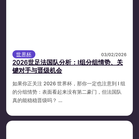
世界杯
03/02/2026
2026世足法国队分析：I组分组情势、关
键对手与晋级机会
如果你正关注 2026 世界杯，那你一定也注意到 I 组
的分组情势：表面看起来没有第二豪门，但法国队
真的能稳稳晋级吗？ …