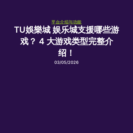
平台介绍与功能
TU娛樂城 娱乐城支援哪些游
戏？ 4 大游戏类型完整介
绍！
03/05/2026