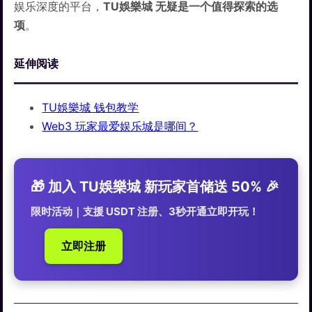
娱乐深度的平台，
TU娛樂城 无疑是一个值得探索的选
项
。
延伸阅读
TU娛樂城 钱包教学
Web3 玩家最爱娱乐城是哪间？
🎁 加入 TU娛樂城 新玩家首储送 50% 🎉
限时活动｜支援 USDT 注册、3秒开通立即开玩！
立即注册