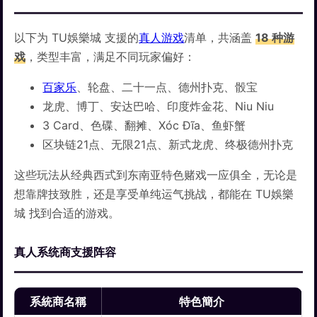
以下为 TU娛樂城 支援的
真人游戏
清单，共涵盖
18 种游
戏
，类型丰富，满足不同玩家偏好：
百家乐
、轮盘、二十一点、德州扑克、骰宝
龙虎、博丁、安达巴哈、印度炸金花、Niu Niu
3 Card、色碟、翻摊、Xóc Đĩa、鱼虾蟹
区块链21点、无限21点、新式龙虎、终极德州扑克
这些玩法从经典西式到东南亚特色赌戏一应俱全，无论是
想靠牌技致胜，还是享受单纯运气挑战，都能在 TU娛樂
城 找到合适的游戏。
真人系统商支援阵容
系統商名稱
特色簡介