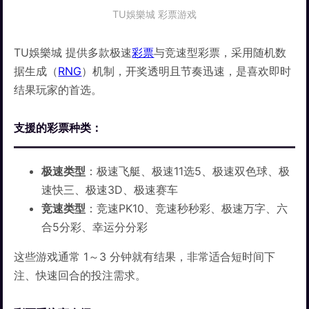
TU娛樂城 彩票游戏
TU娛樂城 提供多款极速
彩票
与竞速型彩票，采用随机数
据生成（
RNG
）机制，开奖透明且节奏迅速，是喜欢即时
结果玩家的首选。
支援的彩票种类：
极速类型
：极速飞艇、极速11选5、极速双色球、极
速快三、极速3D、​​极速赛车
竞速类型
：竞速PK10、竞速秒秒彩、极速万字、六
合5分彩、幸运分分彩
这些游戏通常 1～3 分钟就有结果，非常适合短时间下
注、快速回合的投注需求。