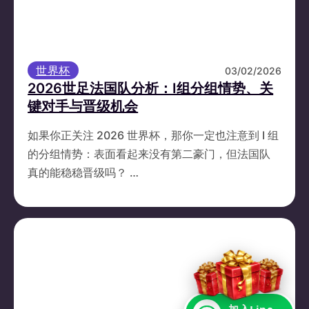
世界杯
03/02/2026
2026世足法国队分析：I组分组情势、关
键对手与晋级机会
如果你正关注 2026 世界杯，那你一定也注意到 I 组
的分组情势：表面看起来没有第二豪门，但法国队
真的能稳稳晋级吗？ …
加入Line