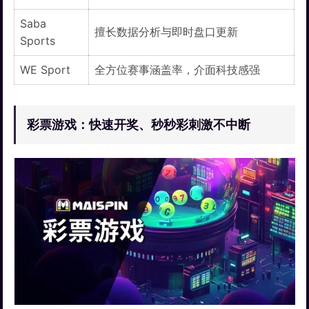
Saba
擅长数据分析与即时盘口更新
Sports
WE Sport
全方位赛事涵盖率，介面科技感强
彩票游戏：快速开奖、秒秒彩刺激不中断