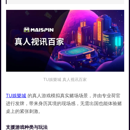
TU娛樂城 真人视讯百家
TU娛樂城
的真人游戏模拟真实赌场场景，并由专业荷官
进行发牌，带来身历其境的现场感，无需出国也能体验赌
桌上的紧张刺激。
支援游戏种类与玩法