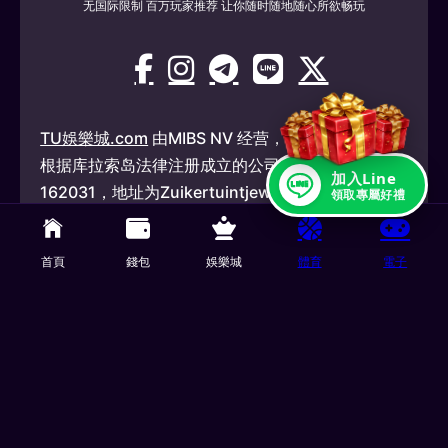
无国际限制 百万玩家推荐 让你随时随地随心所欲畅玩
TU娛樂城.com
由MIBS NV 经营，MIBS NV 是一家
根据库拉索岛法律注册成立的公司，公司编号为
加入Line
162031，地址为Zuikertuintjeweg Z/N
領取專屬好禮
(Zuikertuin Tower), Willemstad, Curacao，并获
得库拉索岛博彩控制委员会许可，可根据许可提供
首頁
錢包
娛樂城
體育
電子
机会游戏编号 OGL2026/145124/0922，根据《国
家离岸危险游戏条例》（Landsverordening
buitengaatse Hazardspelen，PB 2026，第 63
号）。 TU娛樂城 已通过所有合规性审查，并获得合
法授权，可进行所有机会与投注游戏的游戏操作。