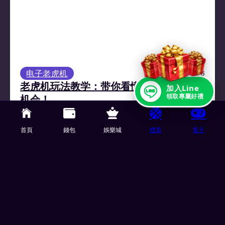
电子老虎机
01/21/2026
老虎机玩法教学：带你看懂赔率表与中奖
加入Line
領取專屬好禮
机会！
你是否也曾对着老虎机画面发愣，不知道按钮、线
首頁
錢包
娛樂城
體育
電子
数、押注额度代表什么意思？ 明明只是想简单玩个
机台游戏，却在几分钟内不知不觉…
TU娛樂城 了解更多