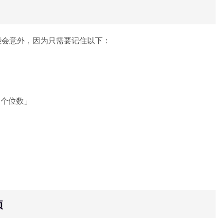
能会意外，因为只需要记住以下：
「个位数」
项