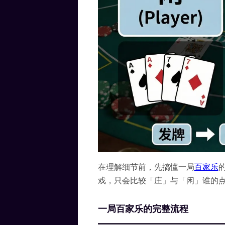
在理解细节前，先搞懂一局
百家乐
戏，只会比较「庄」与「闲」谁的点
一局百家乐的完整流程