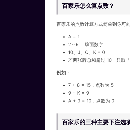
百家乐怎么算点数？
百家乐的点数计算方式简单到你可
A = 1
2～9 = 牌面数字
10、J、Q、K = 0
若两张牌总和超过 10，只取
例如
：
7 + 8 = 15，点数为 5
9 + K = 9
A + 9 = 10，点数为 0
百家乐的三种主要下注选