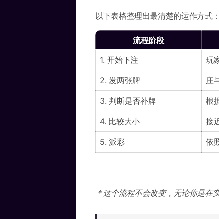
以下表格整理出最清楚的运作方式
流程阶段
1. 开始下注
玩
2. 发两张牌
庄
3. 判断是否补牌
根
4. 比较大小
接近
5. 派彩
依
＊这个流程不会改变，无论你是在