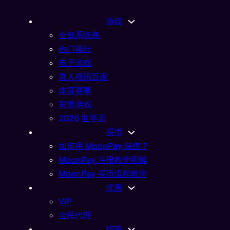
游戏
全部系统商
热门排行
电子游戏
真人视讯百家
体育赛事
彩票游戏
2026 世界盃
买币
如何用 MoonPay 储值 ?
MoonPay 注册教学图解
MoonPay 买币流程教学
优惠
VIP
全民代理
指南