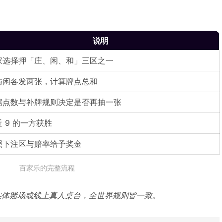
：
说明
家选择押「庄、闲、和」三区之一
与闲各发两张，计算牌点总和
据点数与补牌规则决定是否再抽一张
 9 的一方获胜
照下注区与赔率给予奖金
百家乐的完整流程
实体赌场或线上真人桌台，全世界规则皆一致。