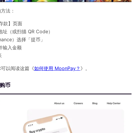
的方法：
【存款】页面
地址（或扫描 QR Code）
inance）选择「提币」
路并输入金额
帐
你可以阅读这篇《
如何使用 MoonPay？
》。
方购币