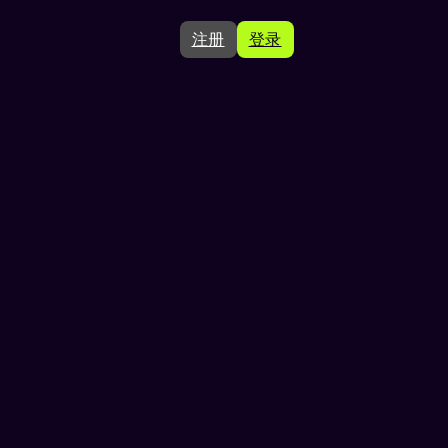
注册
登录
出入金方式