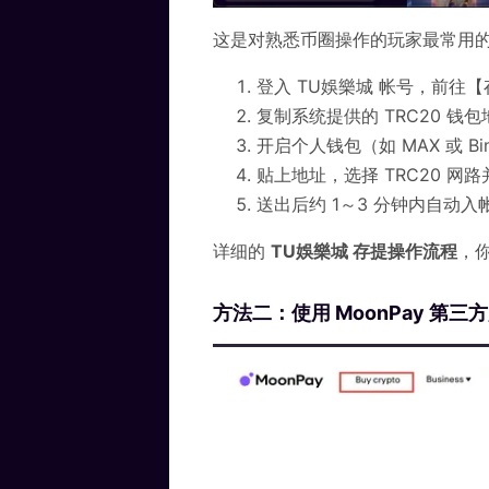
这是对熟悉币圈操作的玩家最常用
登入 TU娛樂城 帐号，前往
复制系统提供的 TRC20 钱包
开启个人钱包（如 MAX 或 B
贴上地址，选择 TRC20 网
送出后约 1～3 分钟内自动入
详细的
TU娛樂城 存提操作流程
，
方法二：使用 MoonPay 第三