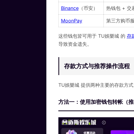
Binance
（币安）
热钱包 + 交
MoonPay
第三方购币
这些钱包皆可用于 TU娛樂城 的
存
导致资金遗失。
存款方式与推荐操作流程
TU娛樂城 提供两种主要的存款方
方法一：使用加密钱包转帐（推荐 M