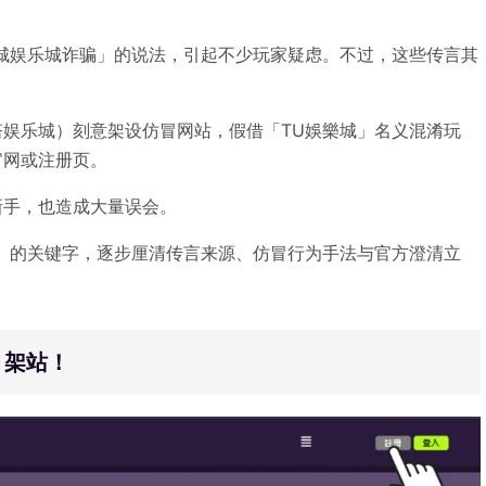
城娱乐城诈骗」的说法，引起不少玩家疑虑。不过，这些传言其
娱乐城）刻意架设仿冒网站，假借「TU娛樂城」名义混淆玩
官网或注册页。
新手，也造成大量误会。
」的关键字，逐步厘清传言来源、仿冒行为手法与官方澄清立
。
 架站！