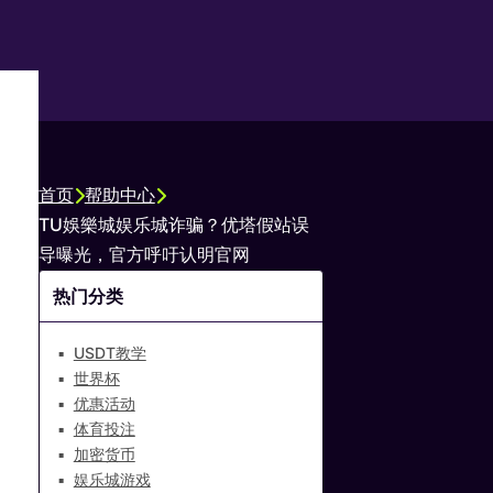
首页
帮助中心
TU娛樂城娱乐城诈骗？优塔假站误
导曝光，官方呼吁认明官网
热门分类
USDT教学
世界杯
优惠活动
体育投注
加密货币
娱乐城游戏