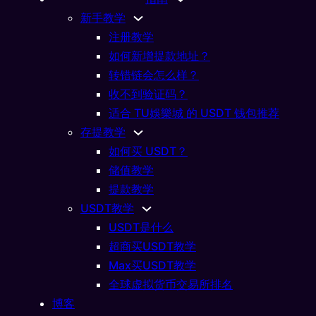
新手教学
注册教学
如何新增提款地址？
转错链会怎么样？
收不到验证码？
适合 TU娛樂城 的 USDT 钱包推荐
存提教学
帮助中心
如何买 USDT？
城诈骗？优塔假站误导曝
储值教学
提款教学
官网
USDT教学
USDT是什么
04/05/2026
超商买USDT教学
Max买USDT教学
全球虚拟货币交易所排名
博客