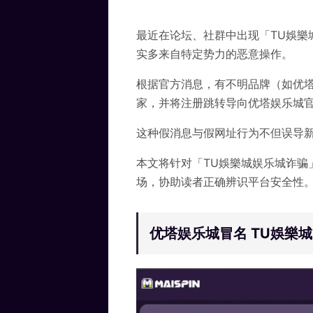
最近在论坛、社群中出现「TU娛樂
实多来自特定势力的恶意操作。
根据官方消息，有不明品牌（如优塔
家，并将注册跳转导向优塔娱乐城
这种假消息与假网址行为不但误导
本文将针对「TU娛樂城娱乐城诈骗
场，协助读者正确辨识平台安全性
优塔娱乐城冒名 TU娛樂城