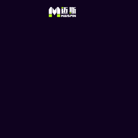
TU娛樂城娱乐