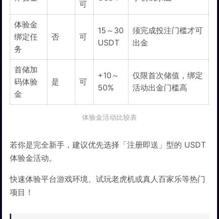
可
体验金
15～30
须完成投注门槛才可
绑定任
否
可
USDT
出金
务
首储加
+10～
仅限首次储值，绑定
码体验
是
可
50%
活动出金门槛高
金
体验金活动比较表
若你是完全新手，建议优先选择「注册即送」型的 USDT
体验金活动。
快速体验平台游戏环境、试玩老虎机或真人百家乐等热门
项目！