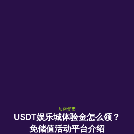
加密货币
USDT娱乐城体验金怎么领？
免储值活动平台介绍