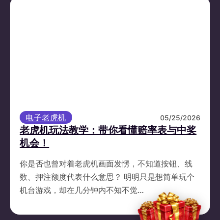
电子老虎机
05/25/2026
老虎机玩法教学：带你看懂赔率表与中奖
机会！
你是否也曾对着老虎机画面发愣，不知道按钮、线
数、押注额度代表什么意思？ 明明只是想简单玩个
机台游戏，却在几分钟内不知不觉…