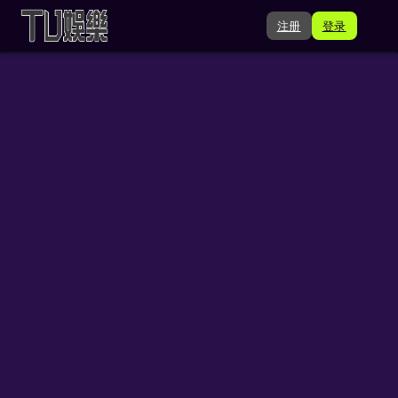
注册
登录