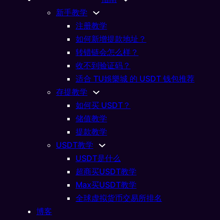
新手教学
注册教学
如何新增提款地址？
转错链会怎么样？
收不到验证码？
适合 TU娛樂城 的 USDT 钱包推荐
存提教学
如何买 USDT？
储值教学
加密货币
么？搞懂虚拟货币与区块链
提款教学
USDT教学
03/03/2026
USDT是什么
超商买USDT教学
Max买USDT教学
全球虚拟货币交易所排名
博客