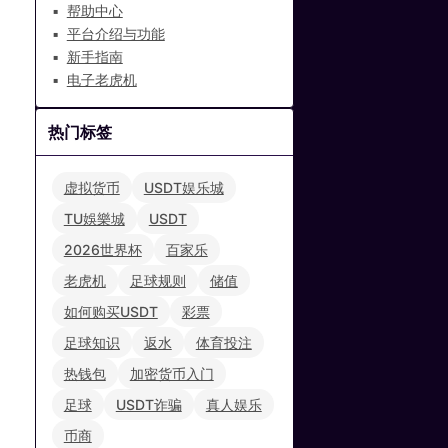
帮助中心
平台介绍与功能
新手指南
电子老虎机
热门标签
虚拟货币
USDT娱乐城
TU娛樂城
USDT
2026世界杯
百家乐
老虎机
足球规则
储值
如何购买USDT
彩票
足球知识
返水
体育投注
热钱包
加密货币入门
足球
USDT诈骗
真人娱乐
币商