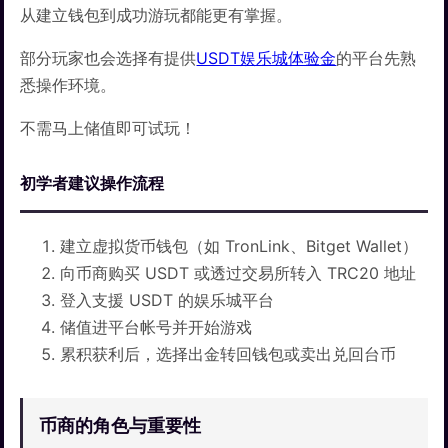
从建立钱包到成功游玩都能更有掌握。
部分玩家也会选择有提供
USDT娱乐城体验金
的平台先熟
悉操作环境。
不需马上储值即可试玩！
初学者建议操作流程
建立虚拟货币钱包（如 TronLink、Bitget Wallet）
向币商购买 USDT 或透过交易所转入 TRC20 地址
登入支援 USDT 的娱乐城平台
储值进平台帐号并开始游戏
累积获利后，选择出金转回钱包或卖出兑回台币
币商的角色与重要性