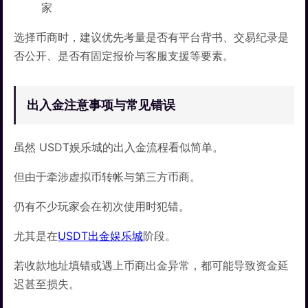
家
选择币商时，建议优先考量是否有平台背书、交易纪录是
否公开、是否有固定报价与客服支援等要素。
出入金注意事项与常见错误
虽然 USDT娱乐城的出入金流程看似简单。
但由于牵涉虚拟币转帐与第三方币商。
仍有不少玩家会在初次使用时犯错。
尤其是在
USDT出金娱乐城
阶段。
若收款地址填错或遇上币商出金异常，都可能导致资金延
迟甚至损失。