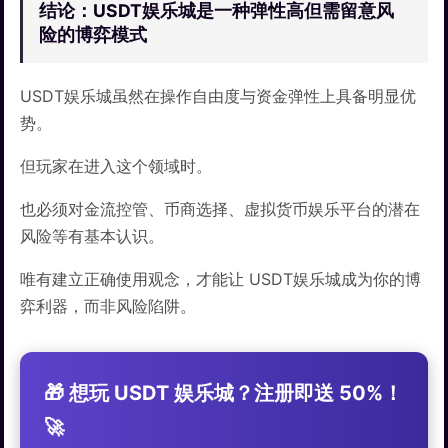
结论：USDT娱乐城是一种弹性高但需留意风
险的博弈模式
USDT娱乐城虽然在操作自由度与资金弹​​性上具备明显优
势。
但玩家在进入这个领域时。
也必须对金流控管、币商选择、虚拟货币娱乐平台的潜在
风险等有基本认识。
唯有建立正确使用观念，才能让 USDT娱乐城成为你的博
弈利器，而非风险陷阱。
🎁 想玩 USDT 娱乐城？注册即送 50%！
🚀