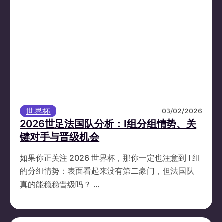
世界杯
03/02/2026
2026世足法国队分析：I组分组情势、关
键对手与晋级机会
如果你正关注 2026 世界杯，那你一定也注意到 I 组
的分组情势：表面看起来没有第二豪门，但法国队
真的能稳稳晋级吗？ …