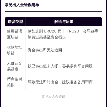
常见出入金错误清单
错误类型
解说与后果
使用错误
例如选到 ERC20 而非 TRC20，会导致手
区块链
续费过高甚至资金损失
收款地址
资金转出即无法追回
填错
未确认交
钱已转出但未入帐，容易误判平台问题
易进度
币商临时
导致无法即时出金，建议准备备用币商
关帐
常见出入金错误