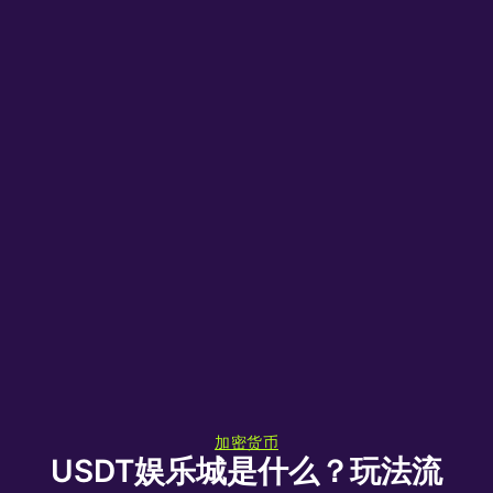
加密货币
USDT娱乐城是什么？玩法流