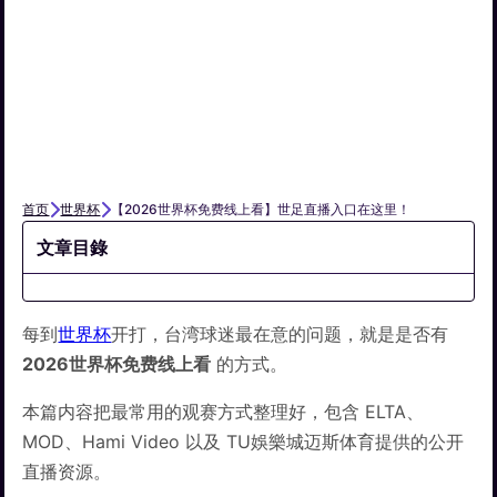
首页
世界杯
【2026世界杯免费线上看】世足直播入口在这里！
文章目錄
每到
世界杯
开打，台湾球迷最在意的问题，就是是否有
2026世界杯免费线上看
的方式。
本篇内容把最常用的观赛方式整理好，包含 ELTA、
MOD、Hami Video 以及 TU娛樂城迈斯体育提供的公开
直播资源。