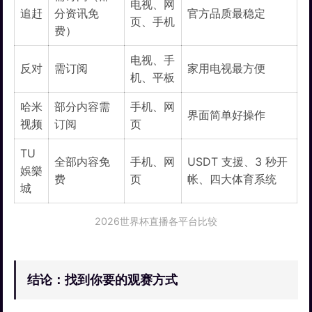
电视、网
追赶
分资讯免
官方品质最稳定
页、手机
费）
电视、手
反对
需订阅
家用电视最方便
机、平板
哈米
部分内容需
手机、网
界面简单好操作
视频
订阅
页
TU
全部内容免
手机、网
USDT 支援、3 秒开
娛樂
费
页
帐、四大体育系统
城
2026世界杯直播各平台比较
结论：找到你要的观赛方式