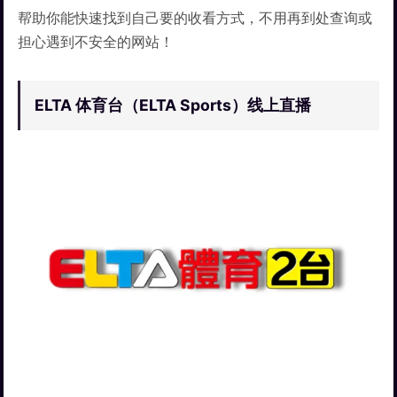
帮助你能快速找到自己要的收看方式，不用再到处查询或
担心遇到不安全的网站！
ELTA 体育台（ELTA Sports）线上直播