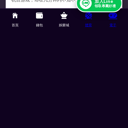
加入Line
領取專屬好禮
首頁
錢包
娛樂城
體育
電子
TU娛樂城 了解更多
© 2026 TU娛樂城 版权所有
无国际限制 百万玩家推荐 让你随时随地随心所欲畅玩
TU娛樂城.com
由MIBS NV 经营，MIBS NV 是一家
根据库拉索岛法律注册成立的公司，公司编号为
162031，地址为Zuikertuintjeweg Z/N