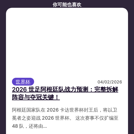
你可能也喜欢
世界杯
04/02/2026
2026 世足阿根廷队战力预测：完整拆解
阵容与夺冠关键！
阿根廷国家队在 2026 卡达世界杯封王后，将以卫
冕者之姿迎战 2026 世界杯。 这次赛事不仅扩编至
48 队，还将由…