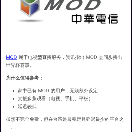
MOD
属于电视型直播服务，资讯指出 MOD 会同步播出
世界杯赛事。
为什么值得参考：
家中已有 MOD 的用户，无须额外设定
支援多萤观看（电视、手机、平板）
延迟较低
虽然不完全免费，但在台湾是最稳定且延迟最少的平台之
一。