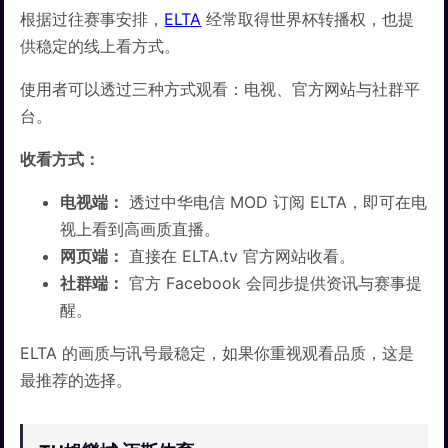
根据过往赛事安排，
ELTA
经常取得世界杯转播权，也提
供稳定的线上看方式。
使用者可以透过三种方式观看：电视、官方网站与社群平
台。
收看方式：
电视端：
透过中华电信 MOD 订阅 ELTA，即可在电
视上看到高画质直播。
网页端：
直接在 ELTA.tv 官方网站收看。
社群端：
官方 Facebook 会同步提供资讯与赛事提
醒。
ELTA 的画质与讯号最稳定，如果你重视观看品质，这是
最推荐的选择。