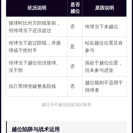
是否
状况说明
原因说明
越位
接球时比对方防线靠前，
否
传球当下未越位
但传球当下还没超过
传球当下超过防线，并接
站在越位位置且有
是
球或干扰对手
参与
传球当下越位但没接球、
虽处于越位位置，
否
没干扰
但未参与进攻
越位规则不适用于
自己带球突破整条防线
否
持球者
越位与不越位的状况比较表
越位陷阱与战术运用