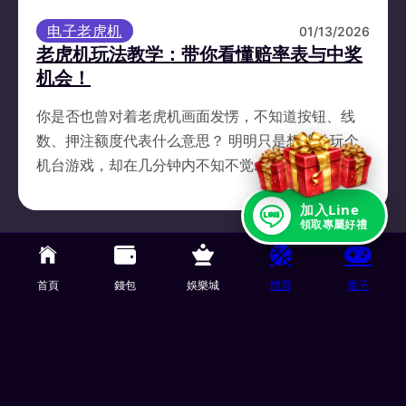
电子老虎机
01/13/2026
老虎机玩法教学：带你看懂赔率表与中奖
机会！
你是否也曾对着老虎机画面发愣，不知道按钮、线
数、押注额度代表什么意思？ 明明只是想简单玩个
机台游戏，却在几分钟内不知不觉…
加入Line
領取專屬好禮
TU娛樂城 了解更多
首頁
錢包
娛樂城
體育
電子
© 2026 TU娛樂城 版权所有
无国际限制 百万玩家推荐 让你随时随地随心所欲畅玩