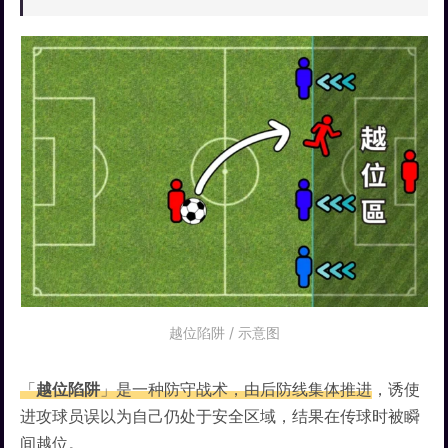
越位陷阱 / 示意图
「
越位陷阱
」是一种防守战术，由后防线集体推进
，诱使
进攻球员误以为自己仍处于安全区域，结果在传球时被瞬
间越位。