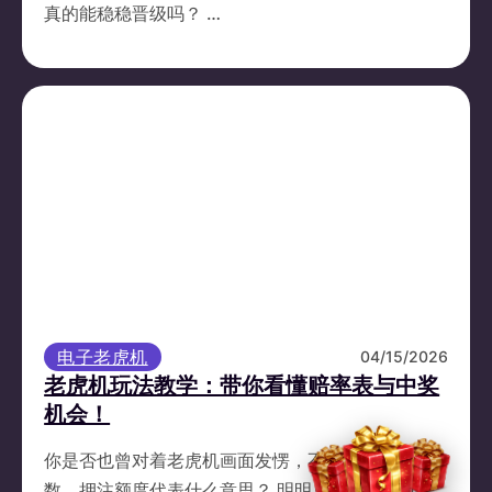
真的能稳稳晋级吗？ …
电子老虎机
04/15/2026
老虎机玩法教学：带你看懂赔率表与中奖
机会！
你是否也曾对着老虎机画面发愣，不知道按钮、线
数、押注额度代表什么意思？ 明明只是想简单玩个