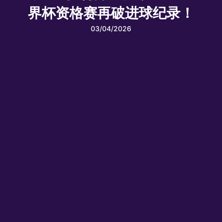
界杯资格赛再破进球纪录！
03/04/2026