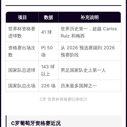
项目
数据
补充说明
世界杯资格赛
世界历史第一，超越 Carlos
41 球
进球数
Ruiz 和梅西
资格赛出场次
约 50
从 2026 预选赛踢到 2026
数
场
预赛阶段
143 球
国家队总进球
男足国家队史上第一人
以上
国家队总出场
226 场
历来最多国脚之一
C罗 世界杯资格赛纪录统计
C罗葡萄牙资格赛近况