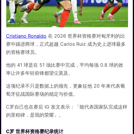
Cristiano Ronaldo
在 2026 世界杯资格赛对匈牙利的比
赛中踢进两球，正式超越 Carlos Ruiz 成为史上进球最多
的资格赛球员。
他的 41 球是在 51 场比赛中完成，平均每场 0.8 球的效
率让许多年轻前锋都望尘莫及。
这项纪录不只是数据上的领先，更象征他 20 年来代表葡
萄牙征战国际赛场的稳定与价值。
C罗自己也在赛后 IG 发文表示：「能代表国家队完成这样
的里程碑，是我的荣耀」。
C罗 世界杯资格赛纪录统计