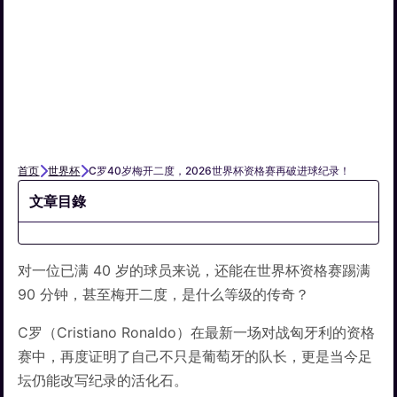
首页
世界杯
C罗40岁梅开二度，2026世界杯资格赛再破进球纪录！
文章目錄
对一位已满 40 岁的球员来说，还能在世界杯资格赛踢满
90 分钟，甚至梅开二度，是什么等级的传奇？
C罗（Cristiano Ronaldo）在最新一场对战匈牙利的资格
赛中，再度证明了自己不只是葡萄牙的队长，更是当今足
坛仍能改写纪录的活化石。