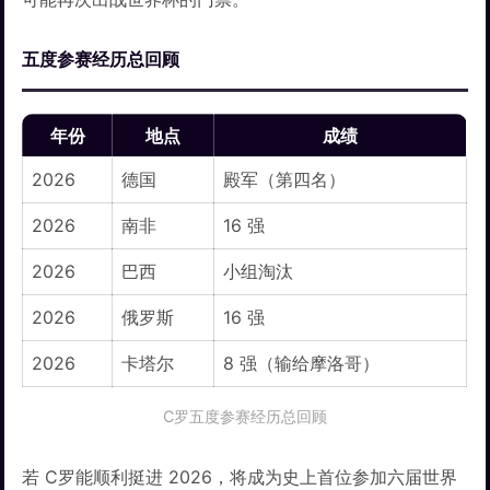
五度参赛经历总回顾
年份
地点
成绩
2026
德国
殿军（第四名）
2026
南非
16 强
2026
巴西
小组淘汰
2026
俄罗斯
16 强
2026
卡塔尔
8 强（输给摩洛哥）
C罗五度参赛经历总回顾
若 C罗能顺利挺进 2026，将成为史上首位参加六届世界