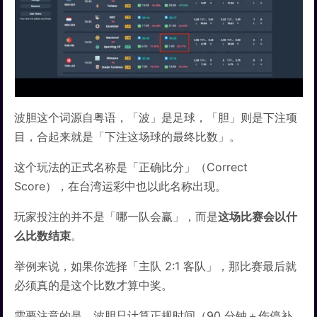
波胆这个词源自粤语，「波」是足球，「胆」则是下注项
目，合起来就是「下注这场球的最终比数」。
这个玩法的正式名称是「正确比分」（Correct
Score），在台湾运彩中也以此名称出现。
玩家投注的并不是「哪一队会赢」，而是
这场比赛会以什
么比数结束
。
举例来说，如果你选择「主队 2:1 客队」，那比赛最后就
必须真的是这个比数才算中奖。
需要注意的是，波胆只计算正规时间（90 分钟＋伤停补