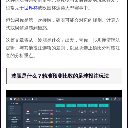
也常见于
世界杯
或欧国杯这类大型赛事中。
但如果你是第一次接触，确实可能会对它的规则、计算方
式或误解点感到疑惑。
这篇文章将从「波胆是什么」出发，带你一步步厘清玩法
逻辑、与其他投注选项的差别，以及挑选正确比分时该注
意的分析重点。
波胆是什么？精准预测比数的足球投注玩法