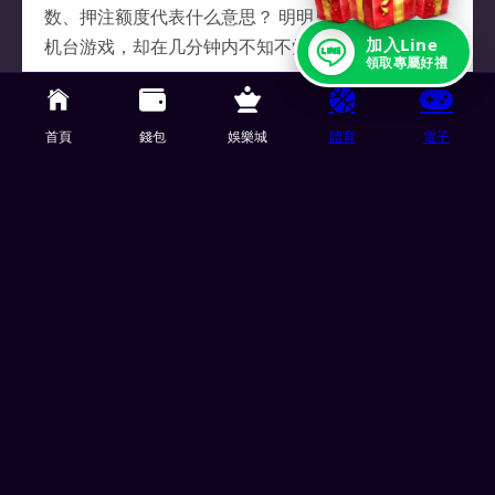
数、押注额度代表什么意思？ 明明只是想简单玩个
加入Line
机台游戏，却在几分钟内不知不觉…
領取專屬好禮
首頁
錢包
娛樂城
體育
電子
TU娛樂城 了解更多
© 2026 TU娛樂城 版权所有
无国际限制 百万玩家推荐 让你随时随地随心所欲畅玩
TU娛樂城.com
由MIBS NV 经营，MIBS NV 是一家
根据库拉索岛法律注册成立的公司，公司编号为