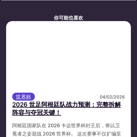
你可能也喜欢
世界杯
04/02/2026
2026 世足阿根廷队战力预测：完整拆解
阵容与夺冠关键！
阿根廷国家队在 2026 卡达世界杯封王后，将以卫
冕者之姿迎战 2026 世界杯。 这次赛事不仅扩编至