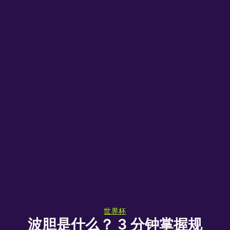
世界杯
波胆是什么？ 3 分钟掌握规