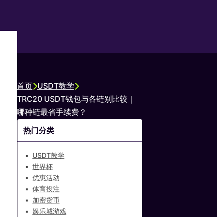
首页
USDT教学
TRC20 USDT钱包与各链别比较｜
哪种链最省手续费？
热门分类
USDT教学
世界杯
优惠活动
体育投注
加密货币
娱乐城游戏