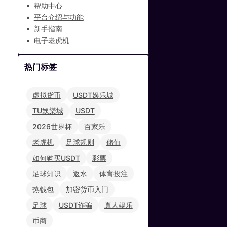
帮助中心
平台介绍与功能
新手指南
电子老虎机
热门标签
虚拟货币
USDT娱乐城
TU娛樂城
USDT
2026世界杯
百家乐
老虎机
足球规则
储值
如何购买USDT
彩票
足球知识
返水
体育投注
热钱包
加密货币入门
足球
USDT诈骗
真人娱乐
币商