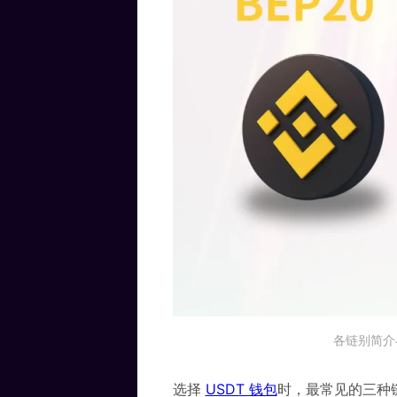
各链别简介与
选择
USDT 钱包
时，最常见的三种链别