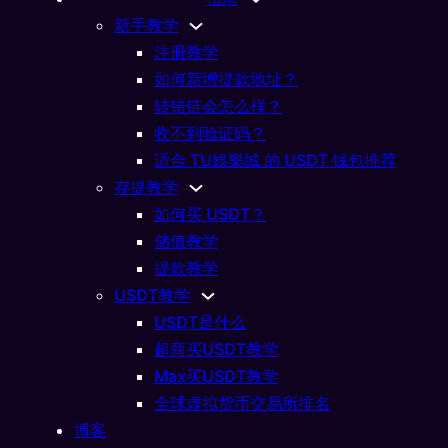
新手教学
注册教学
如何新增提款地址？
转错链会怎么样？
收不到验证码？
适合 TU娛樂城 的 USDT 钱包推荐
存提教学
如何买 USDT？
储值教学
USDT教学
SDT钱包与各链别比较｜哪
提款教学
USDT教学
05/14/2026
USDT是什么
超商买USDT教学
Max买USDT教学
全球虚拟货币交易所排名
博客