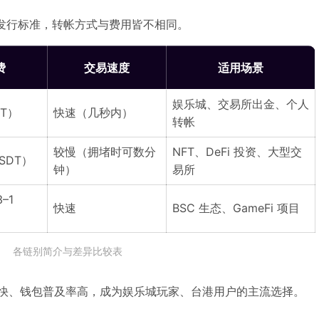
的发行标准，转帐方式与费用皆不相同。
费
交易速度
适用场景
娱乐城、交易所出金、个人
DT）
快速（几秒内）
转帐
较慢（拥堵时可数分
NFT、DeFi 投资、大型交
USDT）
钟）
易所
–1
快速
BSC 生态、GameFi 项目
各链别简介与差异比较表
速度快、钱包普及率高，成为娱乐城玩家、台港用户的主流选择。