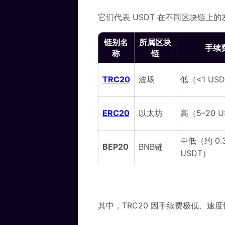
它们代表 USDT 在不同区块链上
链别名
所属区块
手续
称
链
TRC20
波场
低（<1 US
ERC20
以太坊
高（5–20 
中低（约 0.3
BEP20
BNB链
USDT）
其中，TRC20 因手续费极低、