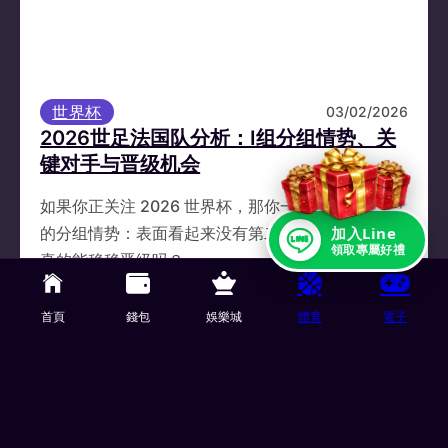
世界杯
03/02/2026
2026世足法国队分析：I组分组情势、关
键对手与晋级机会
如果你正关注 2026 世界杯，那你一定也注意到 I 组
加入Line
的分组情势：表面看起来没有第二豪门，但法国队
領取專屬好禮
真的能稳稳晋级吗？ …
首頁
錢包
娛樂城
體育
電子