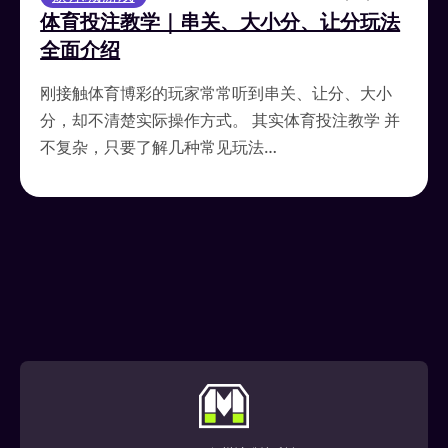
体育投注教学｜串关、大小分、让分玩法
全面介绍
刚接触体育博彩的玩家常常听到串关、让分、大小
分，却不清楚实际操作方式。 其实体育投注教学 并
不复杂，只要了解几种常见玩法…
TU娛樂城 了解更多