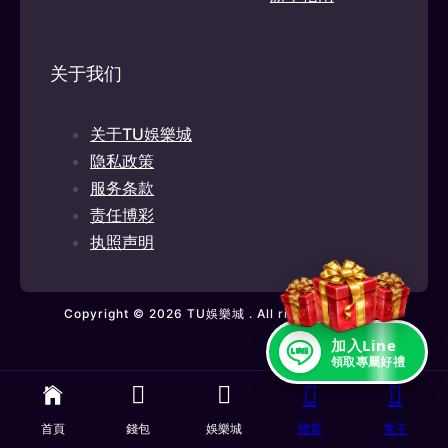
关于我们
关于TU娛樂城
隐私政策
服务条款
责任博彩
执照声明
Copyright © 2026 TU娛樂城 . All rights reserved.
加入Line
領取專屬好禮
首頁
錢包
娛樂城
體育
電子