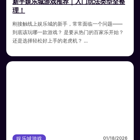
新手娱乐城游戏推荐｜入门玩法类型全整
理！
刚接触线上娱乐城的新手，常常面临一个问题——
到底该玩哪一款游戏？ 是要从热门的百家乐开始？
还是选择轻松好上手的老虎机？ …
娱乐城游戏
01/18/2026