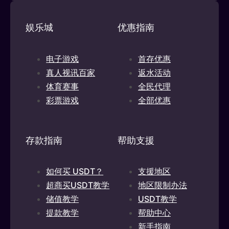
娱乐城
优惠指南
电子游戏
首存优惠
真人视讯百家
返水活动
体育赛事
全民代理
彩票游戏
全部优惠
存款指南
帮助支援
如何买 USDT？
支援地区
超商买USDT教学
地区限制办法
储值教学
USDT教学
提款教学
帮助中心
新手指南