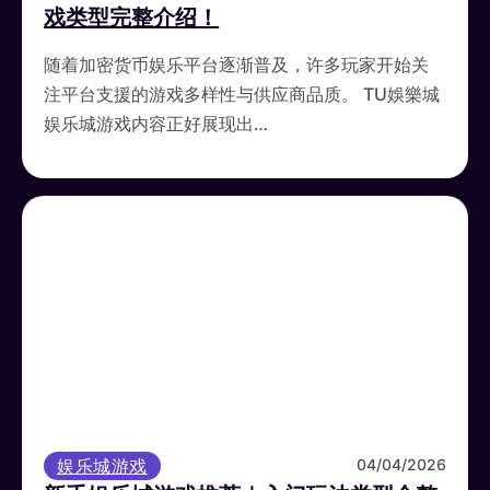
戏类型完整介绍！
随着加密货币娱乐平台逐渐普及，许多玩家开始关
注平台支援的游戏多样性与供应商品质。 TU娛樂城
娱乐城游戏内容正好展现出…
娱乐城游戏
04/04/2026