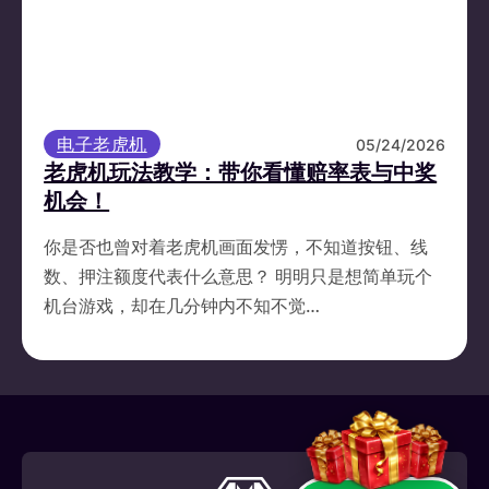
电子老虎机
05/24/2026
老虎机玩法教学：带你看懂赔率表与中奖
机会！
你是否也曾对着老虎机画面发愣，不知道按钮、线
数、押注额度代表什么意思？ 明明只是想简单玩个
机台游戏，却在几分钟内不知不觉…
TU娛樂城 了解更多