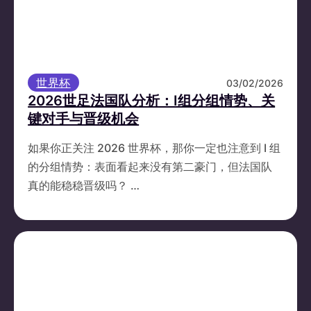
世界杯
03/02/2026
2026世足法国队分析：I组分组情势、关
键对手与晋级机会
如果你正关注 2026 世界杯，那你一定也注意到 I 组
的分组情势：表面看起来没有第二豪门，但法国队
真的能稳稳晋级吗？ …