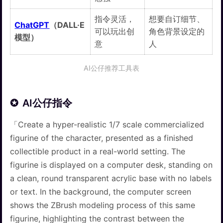
指令灵活，
想要自订细节、
ChatGPT
（DALL·E
可以玩出创
角色背景设定的
模型）
意
人
AI公仔推荐工具表
AI公仔指令
「Create a hyper-realistic 1/7 scale commercialized
figurine of the character, presented as a finished
collectible product in a real-world setting. The
figurine is displayed on a computer desk, standing on
a clean, round transparent acrylic base with no labels
or text. In the background, the computer screen
shows the ZBrush modeling process of this same
figurine, highlighting the contrast between the