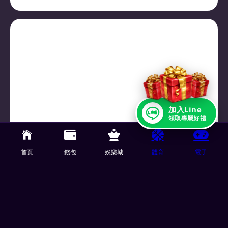
加入Line
領取專屬好禮
电子老虎机
02/22/2026
首頁
錢包
娛樂城
體育
電子
老虎机玩法教学：带你看懂赔率表与中奖
机会！
你是否也曾对着老虎机画面发愣，不知道按钮、线
数、押注额度代表什么意思？ 明明只是想简单玩个
机台游戏，却在几分钟内不知不觉…