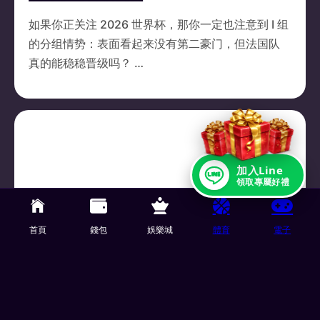
如果你正关注 2026 世界杯，那你一定也注意到 I 组
的分组情势：表面看起来没有第二豪门，但法国队
真的能稳稳晋级吗？ …
加入Line
領取專屬好禮
首頁
錢包
娛樂城
體育
電子
电子老虎机
02/23/2026
老虎机玩法教学：带你看懂赔率表与中奖