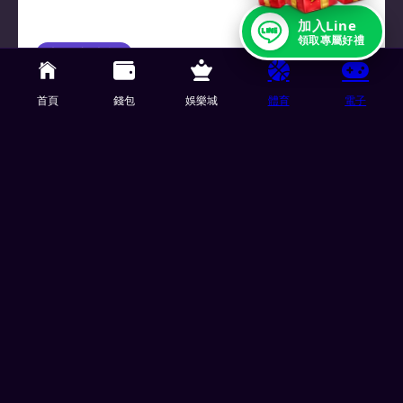
加入Line
領取專屬好禮
电子老虎机
04/24/2026
老虎机玩法教学：带你看懂赔率表与中奖
机会！
首頁
錢包
娛樂城
體育
電子
你是否也曾对着老虎机画面发愣，不知道按钮、线
数、押注额度代表什么意思？ 明明只是想简单玩个
机台游戏，却在几分钟内不知不觉…
TU娛樂城 了解更多
© 2026 TU娛樂城 版权所有