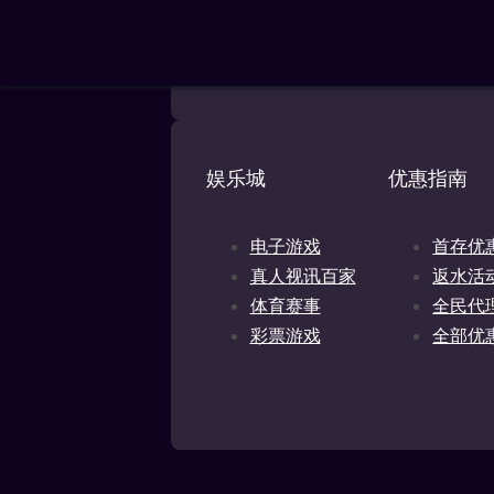
(Zuikertuin Tower), Wil
OGL2026/145124/0922，根据《国家离
TU娛樂城 已通过所有合规性审查，
娱乐城
优惠指南
电子游戏
首存优
真人视讯百家
返水活
体育赛事
全民代
彩票游戏
全部优