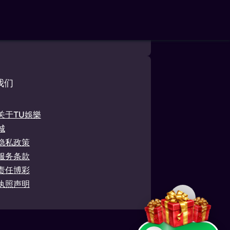
提供机会游戏编号
rdspelen，PB 2026，第 63 号）。
我们
关于TU娛樂
城
隐私政策
服务条款
责任博彩
执照声明