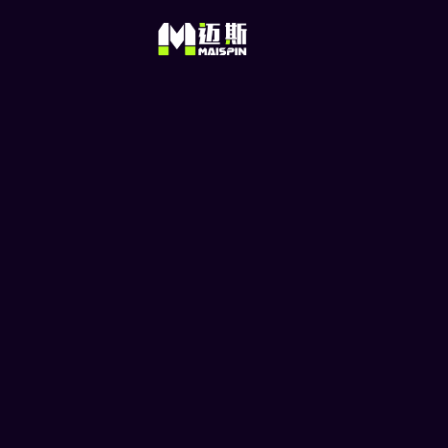
荐TOP20
生活中我们使用的货币（如人民币、欧
元、美元等）称为法定货币，是由政府
中央银行发行的。而加密货币（虚拟货
或数字货币）没…
© 2026 TU娛樂城 版权所有
无国际限制 百万玩家推荐 让
TU娛樂城.com
由MIBS NV 经营，MI