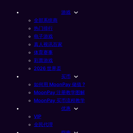
游戏
全部系统商
热门排行
电子游戏
真人视讯百家
体育赛事
彩票游戏
2026 世界盃
买币
如何用 MoonPay 储值 ?
MoonPay 注册教学图解
MoonPay 买币流程教学
优惠
026
VIP
推
全民代理
指南