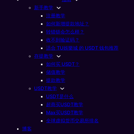
新手教学
注册教学
或
如何新增提款地址？
币
转错链会怎么样？
收不到验证码？
适合 TU娛樂城 的 USDT 钱包推荐
存提教学
如何买 USDT？
储值教学
TU娛樂城 了解更多
提款教学
USDT教学
USDT是什么
超商买USDT教学
你随时随地随心所欲畅玩
Max买USDT教学
全球虚拟货币交易所排名
BS NV 是一家根据库拉索岛法律注册成立的公司，公司编号为162031，地
博客