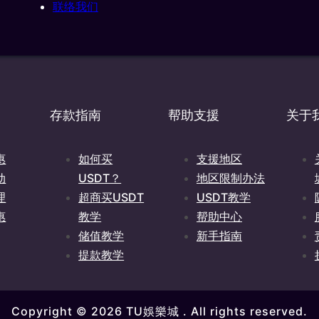
lemstad, Curacao，并获得库拉索岛博彩控制委员会许可，可根据许可
联络我们
岸危险游戏条例》（Landsverordening buitengaatse Haza
并获得合法授权，可进行所有机会与投注游戏的游戏操作。
存款指南
帮助支援
关于
惠
如何买
支援地区
动
USDT？
地区限制办法
理
超商买USDT
USDT教学
惠
教学
帮助中心
储值教学
新手指南
提款教学
Copyright © 2026 TU娛樂城 . All rights reserved.