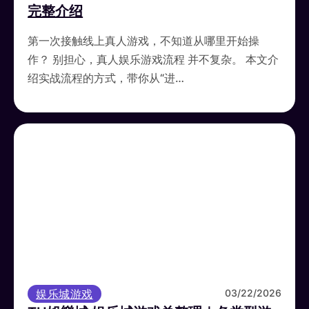
完整介绍
第一次接触线上真人游戏，不知道从哪里开始操
作？ 别担心，真人娱乐游戏流程 并不复杂。 本文介
绍实战流程的方式，带你从“进…
娱乐城游戏
03/22/2026