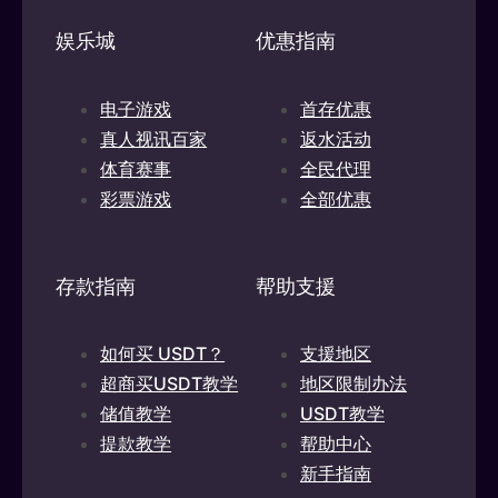
娱乐城
优惠指南
电子游戏
首存优惠
真人视讯百家
返水活动
体育赛事
全民代理
彩票游戏
全部优惠
存款指南
帮助支援
如何买 USDT？
支援地区
超商买USDT教学
地区限制办法
储值教学
USDT教学
提款教学
帮助中心
新手指南