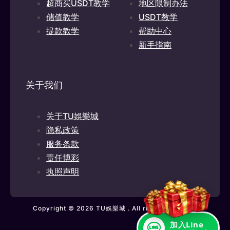
超商买USDT教学
地区限制办法
储值教学
USDT教学
提款教学
帮助中心
新手指南
关于我们
关于TU娛樂城
隐私政策
服务条款
责任博彩
执照声明
Copyright © 2026 TU娛樂城 . All rights reserved.
加入Line