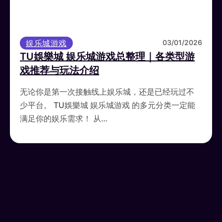
娱乐城游戏
03/01/2026
TU娛樂城 娱乐城游戏总整理｜各类型游
戏推荐与玩法介绍
无论你是第一次接触线上娱乐城，还是已经玩过不
少平台。 TU娛樂城 娱乐城游戏 的多元分类一定能
满足你的娱乐需求！ 从…
TU娛樂城 了解更多