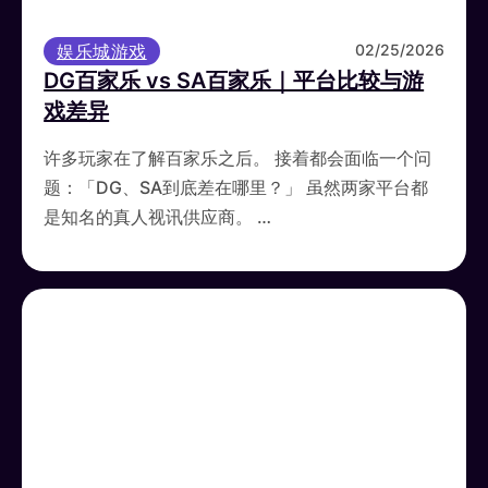
娱乐城游戏
02/25/2026
DG百家乐 vs SA百家乐｜平台比较与游
戏差异
许多玩家在了解百家乐之后。 接着都会面临一个问
题：「DG、SA到底差在哪里？」 虽然两家平台都
是知名的真人视讯供应商。 …