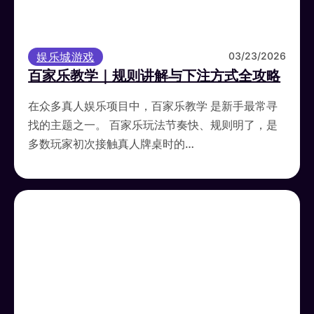
娱乐城游戏
03/23/2026
百家乐教学｜规则讲解与下注方式全攻略
在众多真人娱乐项目中，百家乐教学 是新手最常寻
找的主题之一。 百家乐玩法节奏快、规则明了，是
多数玩家初次接触真人牌桌时的…