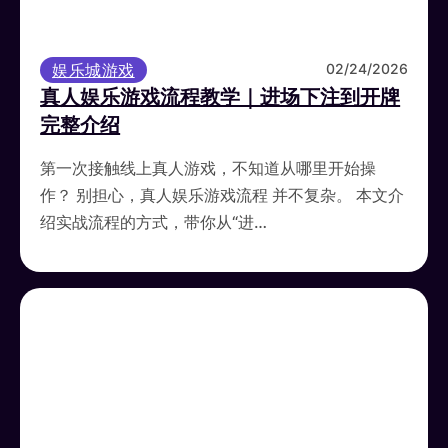
娱乐城游戏
02/24/2026
真人娱乐游戏流程教学｜进场下注到开牌
完整介绍
第一次接触线上真人游戏，不知道从哪里开始操
作？ 别担心，真人娱乐游戏流程 并不复杂。 本文介
绍实战流程的方式，带你从“进…