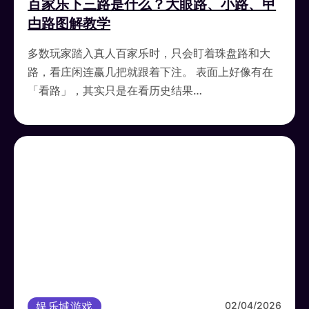
百家乐下三路是什么？大眼路、小路、曱
甴路图解教学
多数玩家踏入真人百家乐时，只会盯着珠盘路和大
路，看庄闲连赢几把就跟着下注。 表面上好像有在
「看路」，其实只是在看历史结果…
娱乐城游戏
02/04/2026