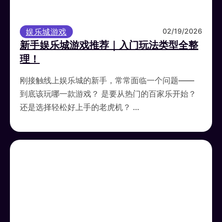
娱乐城游戏
02/19/2026
新手娱乐城游戏推荐｜入门玩法类型全整
理！
刚接触线上娱乐城的新手，常常面临一个问题——
到底该玩哪一款游戏？ 是要从热门的百家乐开始？
还是选择轻松好上手的老虎机？ …