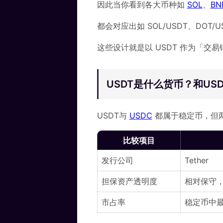
因此当你看到各大币种如
SOL
、
BN
都会对应出如 SOL/USDT、DOT/
这些设计就是以 USDT 作为「交
USDT是什么货币？和U
USDT与
USDC
都属于稳定币，但
比较项目
发行公司
Tether
担保资产透明度
相对保守
市占率
稳定币中