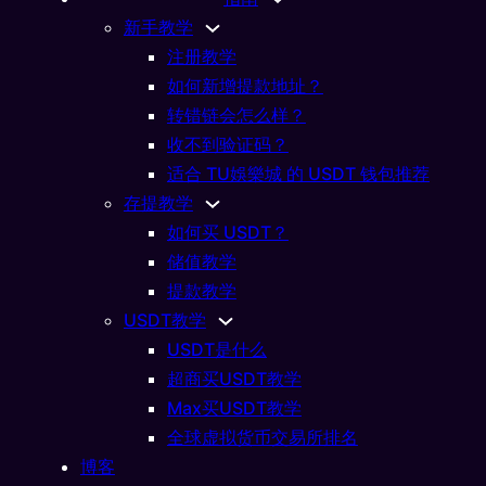
新手教学
注册教学
如何新增提款地址？
转错链会怎么样？
收不到验证码？
适合 TU娛樂城 的 USDT 钱包推荐
存提教学
如何买 USDT？
储值教学
USDT教学
么？币圈最常见的稳定币
提款教学
USDT教学
01/22/2026
USDT是什么
超商买USDT教学
Max买USDT教学
全球虚拟货币交易所排名
博客