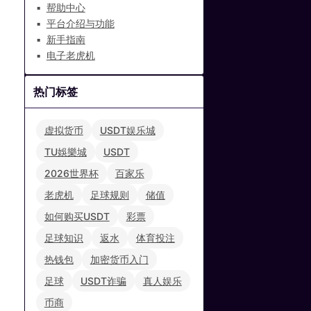
帮助中心
平台介绍与功能
新手指南
电子老虎机
热门标签
虚拟货币
USDT娱乐城
TU娛樂城
USDT
2026世界杯
百家乐
老虎机
足球规则
储值
如何购买USDT
彩票
足球知识
返水
体育投注
热钱包
加密货币入门
足球
USDT诈骗
真人娱乐
币商