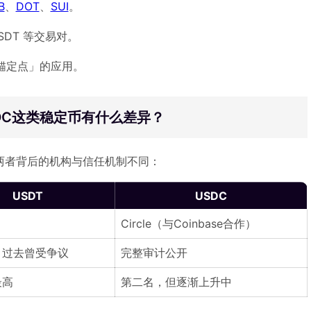
B
、
DOT
、
SUI
。
USDT 等交易对。
易锚定点」的应用。
SDC这类稳定币有什么差异？
两者背后的机构与信任机制不同：
USDT
USDC
Circle（与Coinbase合作）
，过去曾受争议
完整审计公开
最高
第二名，但逐渐上升中