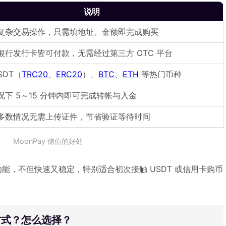
说明
复杂交易操作，只需填地址、金额即完成购买
银行发行卡皆可付款，无需经过第三方 OTC 平台
SDT（
TRC20
、
ERC20
）、
BTC
、
ETH
等热门币种
况下 5～15 分钟内即可完成转帐与入金
多数情况无需上传证件，节省验证等待时间
MoonPay 储值的好处
y 功能，不但快速又稳定，特别适合初次接触 USDT 或信用卡购币
款方式？怎么选择？