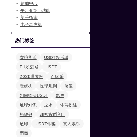
帮助中心
平台介绍与功能
新手指南
电子老虎机
热门标签
虚拟货币
USDT娱乐城
TU娛樂城
USDT
2026世界杯
百家乐
老虎机
足球规则
储值
如何购买USDT
彩票
足球知识
返水
体育投注
热钱包
加密货币入门
足球
USDT诈骗
真人娱乐
币商