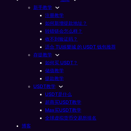
新手教学
注册教学
如何新增提款地址？
转错链会怎么样？
收不到验证码？
适合 TU娛樂城 的 USDT 钱包推荐
存提教学
新手指南
如何买 USDT？
ay 储值 TU娛樂城 娱
储值教学
提款教学
事项
USDT教学
USDT是什么
04/27/2026
超商买USDT教学
Max买USDT教学
全球虚拟货币交易所排名
博客