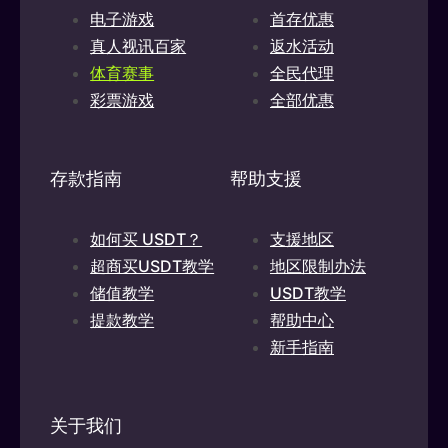
电子游戏
首存优惠
真人视讯百家
返水活动
体育赛事
全民代理
彩票游戏
全部优惠
存款指南
帮助支援
如何买 USDT？
支援地区
超商买USDT教学
地区限制办法
储值教学
USDT教学
提款教学
帮助中心
新手指南
关于我们