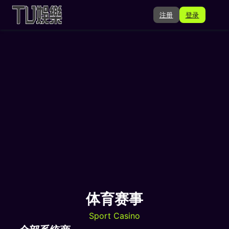
注册
登录
体育赛事
Sport Casino