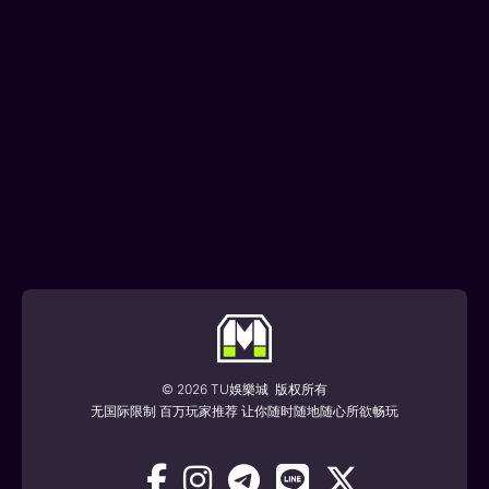
TU娛樂城 了解更多
© 2026 TU娛樂城 版权所有
无国际限制 百万玩家推荐 让你随时随地随心所欲畅玩