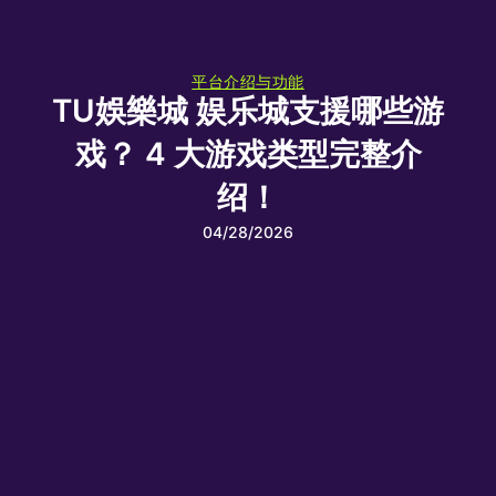
平台介绍与功能
TU娛樂城 娱乐城支援哪些游
戏？ 4 大游戏类型完整介
绍！
04/28/2026