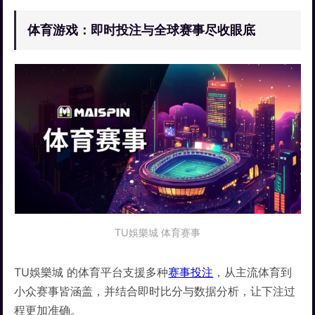
体育游戏：即时投注与全球赛事尽收眼底
TU娛樂城 体育赛事
TU娛樂城 的体育平台支援多种
赛事投注
，从主流体育到
小众赛事皆涵盖，并结合即时比分与数据分析，让下注过
程更加准确。