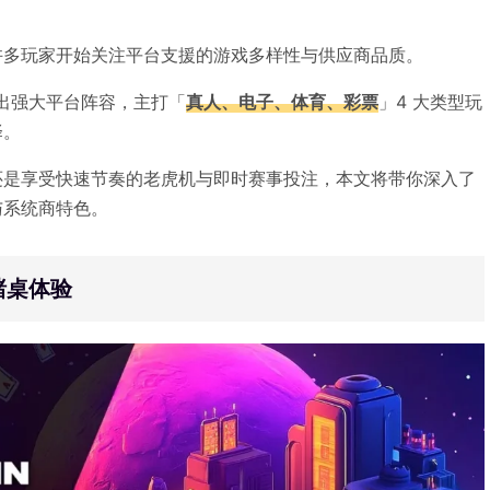
许多玩家开始关注平台支援的游戏多样性与供应商品质。
出强大平台阵容，主打「
真人、电子、体育、彩票
」4 大类型玩
择。
还是享受快速节奏的老虎机与即时赛事投注，本文将带你深入了
与系统商特色。
赌桌体验