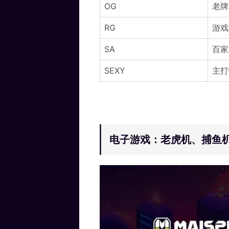
OG
老牌
RG
游戏
SA
百家
SEXY
主打
电子游戏：老虎机、捕鱼