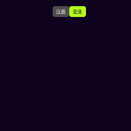
注册
登录
游戏类型完整介绍！