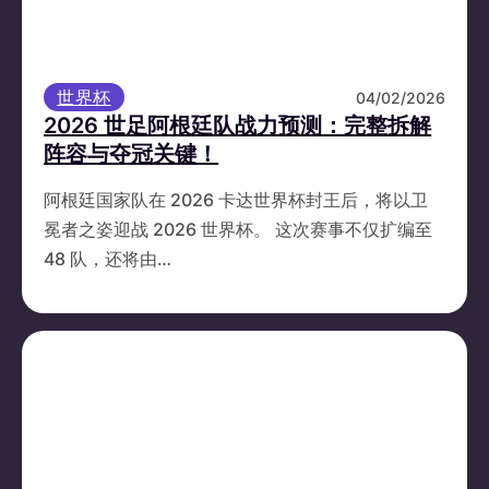
世界杯
04/02/2026
2026 世足阿根廷队战力预测：完整拆解
阵容与夺冠关键！
阿根廷国家队在 2026 卡达世界杯封王后，将以卫
冕者之姿迎战 2026 世界杯。 这次赛事不仅扩编至
48 队，还将由…