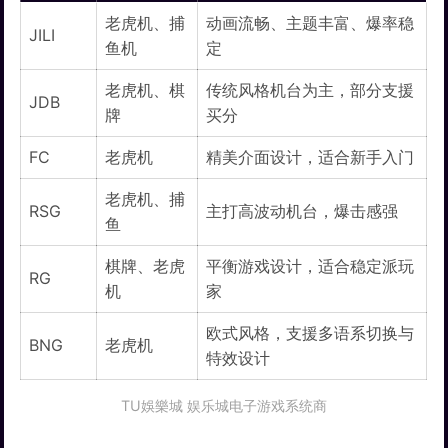
老虎机、捕
动画流畅、主题丰富、爆率稳
JILI
鱼机
定
老虎机、棋
传统风格机台为主，部分支援
JDB
牌
买分
FC
老虎机
精美介面设计，适合新手入门
老虎机、捕
RSG
主打高波动机台，爆击感强
鱼
棋牌、老虎
平衡游戏设计，适合稳定派玩
RG
机
家
欧式风格，支援多语系切换与
BNG
老虎机
特效设计
TU娛樂城 娱乐城电子游戏系统商