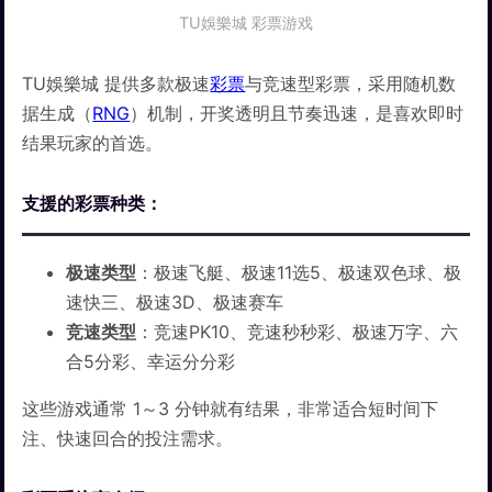
TU娛樂城 彩票游戏
TU娛樂城 提供多款极速
彩票
与竞速型彩票，采用随机数
据生成（
RNG
）机制，开奖透明且节奏迅速，是喜欢即时
结果玩家的首选。
支援的彩票种类：
极速类型
：极速飞艇、极速11选5、极速双色球、极
速快三、极速3D、​​极速赛车
竞速类型
：竞速PK10、竞速秒秒彩、极速万字、六
合5分彩、幸运分分彩
这些游戏通常 1～3 分钟就有结果，非常适合短时间下
注、快速回合的投注需求。