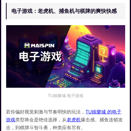
电子游戏：老虎机、捕鱼机与棋牌的爽快快感
TU娛樂城 电子游戏
若你偏好视觉刺激与节奏明快的玩法，
TU娛樂城 的电子
游戏
类型将会是绝佳选择，从
老虎机
爆击感、捕鱼连锁攻
击，到棋牌斗智斗勇，种类应有尽有。