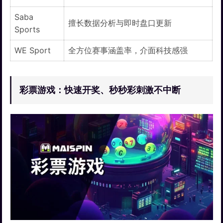
Saba
擅长数据分析与即时盘口更新
Sports
WE Sport
全方位赛事涵盖率，介面科技感强
彩票游戏：快速开奖、秒秒彩刺激不中断