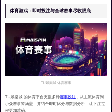
体育游戏：即时投注与全球赛事尽收眼底
TU娛樂城 体育赛事
TU娛樂城 的体育平台支援多种
赛事投注
，从主流体育到
小众赛事皆涵盖，并结合即时比分与数据分析，让下注过
程更加准确。