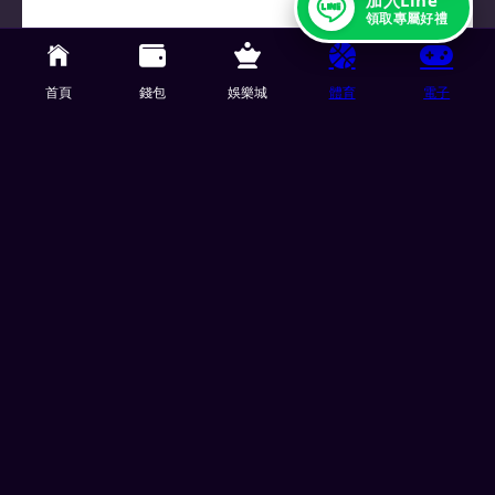
領取專屬好禮
首頁
錢包
娛樂城
體育
電子
电子老虎机
04/18/2026
老虎机玩法教学：带你看懂赔率表与中奖
机会！
你是否也曾对着老虎机画面发愣，不知道按钮、线
数、押注额度代表什么意思？ 明明只是想简单玩个
机台游戏，却在几分钟内不知不觉…
TU娛樂城 了解更多