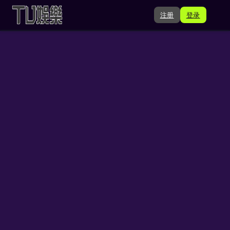
注册
登录