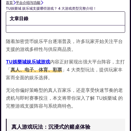
首页
平台介绍与功能
TU娛樂城 娱乐城支援哪些游戏？ 4 大游戏类型完整介绍！
文章目錄
随着加密货币娱乐平台逐渐普及，许多玩家开始关注平台
支援的游戏多样性与供应商品质。
TU娛樂城娱乐城游戏
内容正好展现出强大平台阵容，主打
「
真人、电子、体育、彩票
」4 大类型玩法，提供玩家丰
富而全面的娱乐选择。
无论你偏好策略型的真人百家乐，还是享受快速节奏的老
虎机与即时赛事投注，本文将带你深入了解 TU娛樂城 的
完整游戏支援阵容与系统商特色。
真人游戏玩法：沉浸式的赌桌体验