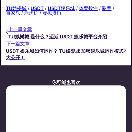
TU娛樂城
 / 
USDT
 / 
USDT娱乐城
 / 
体育投注
 / 
彩票
 / 
百家乐
 / 
老虎机
 / 
虚拟货币
上一篇文章
TU娛樂城 是什么？迈斯 USDT 娱乐城平台介绍
下一篇文章
USDT 娱乐城如何运作？ TU娛樂城 加密娱乐城运作模式
大公开！
你可能也喜欢