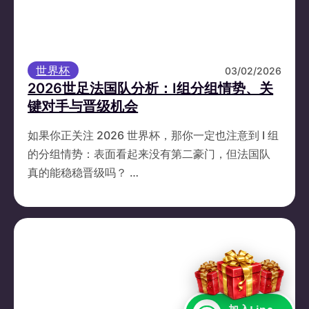
世界杯
03/02/2026
2026世足法国队分析：I组分组情势、关
键对手与晋级机会
如果你正关注 2026 世界杯，那你一定也注意到 I 组
的分组情势：表面看起来没有第二豪门，但法国队
真的能稳稳晋级吗？ …
加入Line