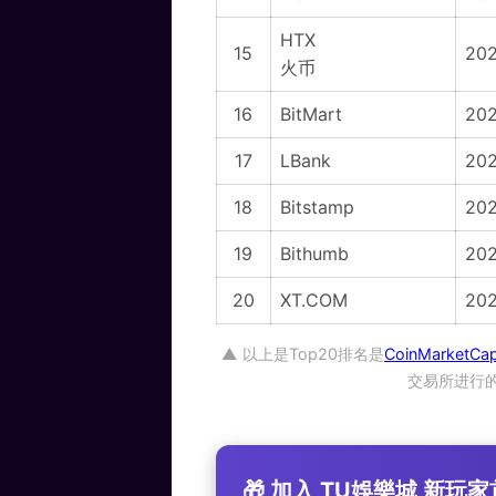
HTX
15
20
火币
16
BitMart
20
17
LBank
20
18
Bitstamp
202
19
Bithumb
20
20
XT.COM
20
▲ 以上是Top20排名是
CoinMarketCa
交易所进行
🎁 加入 TU娛樂城 新玩家首