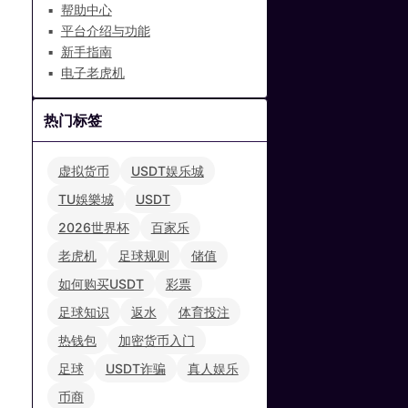
帮助中心
平台介绍与功能
新手指南
电子老虎机
热门标签
虚拟货币
USDT娱乐城
TU娛樂城
USDT
2026世界杯
百家乐
老虎机
足球规则
储值
如何购买USDT
彩票
足球知识
返水
体育投注
热钱包
加密货币入门
足球
USDT诈骗
真人娱乐
币商