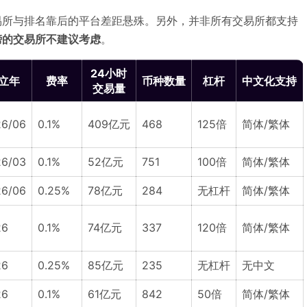
易所与排名靠后的平台差距悬殊。另外，并非所有交易所都支持
榜的交易所不建议考虑
。
24小时
立年
费率
币种数量
杠杆
中文化支持
交易量
6/06
0.1%
409亿元
468
125倍
简体/繁体
6/03
0.1%
52亿元
751
100倍
简体/繁体
6/06
0.25%
78亿元
284
无杠杆
简体/繁体
26
0.1%
74亿元
337
120倍
简体/繁体
26
0.25%
85亿元
235
无杠杆
无中文
26
0.1%
61亿元
842
50倍
简体/繁体