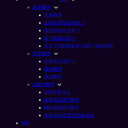
新手教学
注册教学
如何新增提款地址？
转错链会怎么样？
收不到验证码？
适合 TU娛樂城 的 USDT 钱包推荐
存提教学
如何买 USDT？
储值教学
加密货币
虚拟货币交易所排名推荐TO
提款教学
USDT教学
02/25/2026
USDT是什么
超商买USDT教学
Max买USDT教学
全球虚拟货币交易所排名
博客