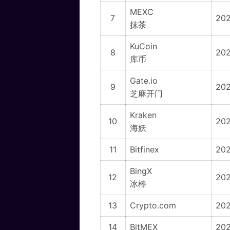
MEXC
7
202
抹茶
KuCoin
8
202
库币
Gate.io
9
20
芝麻开门
Kraken
10
20
海妖
11
Bitfinex
20
BingX
12
20
冰棒
13
Crypto.com
202
14
BitMEX
202