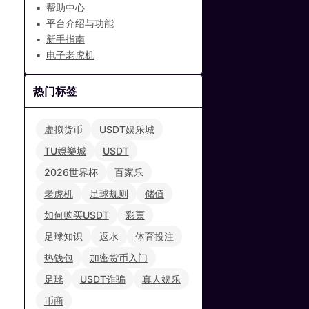
帮助中心
平台介绍与功能
新手指南
电子老虎机
热门标签
虚拟货币
USDT娱乐城
TU娛樂城
USDT
2026世界杯
百家乐
老虎机
足球规则
储值
如何购买USDT
彩票
足球知识
返水
体育投注
热钱包
加密货币入门
足球
USDT诈骗
真人娱乐
币商