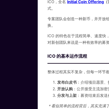
ICO，全名
Initial Coin Offering
（
式。
专案团队会创造一种新币，并开放
换。
ICO 的特色在于流程简单、速度
对新创团队来说是一种有效率的募
ICO 的基本运作流程
整体过程其实不复杂，但每一环节
发布白皮书
：介绍项目愿景、
开放认购
：公开接受主流加密
分发与上架
：募资结束后发送
＊看似简单的流程背后，其实充满