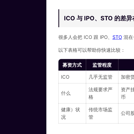
ICO 与 IPO、STO 的
很多人会把 ICO 跟 IPO、
STO
混在
以下表格可以帮助你快速比较：
募资方式
监管程度
ICO
几乎无监管
加密
法规要求严
资产
什么
格
币
健康）状
传统市场监
公司
况
管