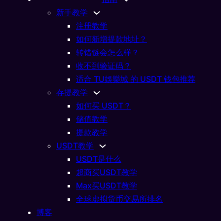
新手教学
注册教学
如何新增提款地址？
转错链会怎么样？
收不到验证码？
适合 TU娛樂城 的 USDT 钱包推荐
存提教学
如何买 USDT？
储值教学
加密货币
资？先搞懂ICO是什么再
提款教学
USDT教学
01/04/2026
USDT是什么
超商买USDT教学
Max买USDT教学
全球虚拟货币交易所排名
博客