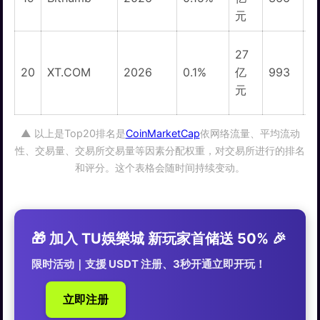
元
27
20
XT.COM
2026
0.1%
亿
993
元
▲ 以上是Top20排名是
CoinMarketCap
依网络流量、平均流动
性、交易量、交易所交易量等因素分配权重，对交易所进行的排名
和评分。这个表格会随时间持续变动。
🎁 加入 TU娛樂城 新玩家首储送 50% 🎉
限时活动｜支援 USDT 注册、3秒开通立即开玩！
立即注册