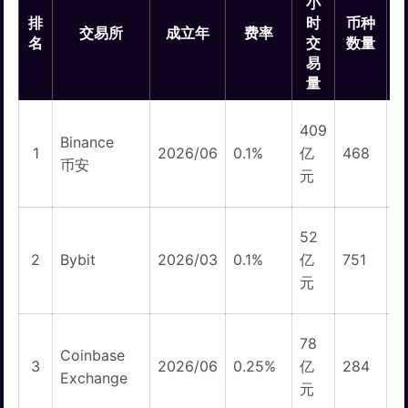
小
排
时
币种
交易所
成立年
费率
名
交
数量
易
量
409
Binance
1
1
2026/06
0.1%
亿
468
币安
元
52
1
2
Bybit
2026/03
0.1%
亿
751
元
78
Coinbase
3
2026/06
0.25%
亿
284
Exchange
元