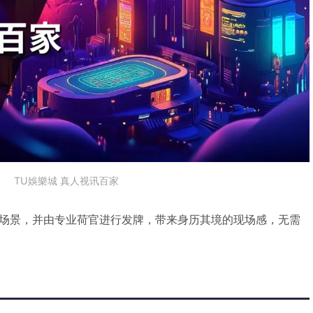
TU娛樂城 真人视讯百家
场景，并由专业荷官进行发牌，带来身历其境的现场感，无需