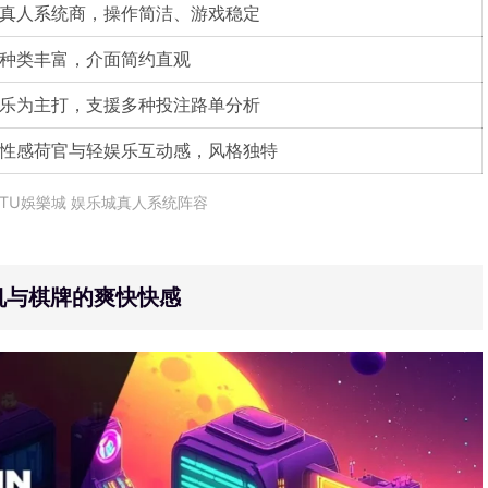
真人系统商，操作简洁、游戏稳定
种类丰富，介面简约直观
乐为主打，支援多种投注路单分析
性感荷官与轻娱乐互动感，风格独特
TU娛樂城 娱乐城真人系统阵容
机与棋牌的爽快快感