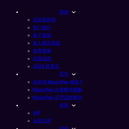
游戏
全部系统商
热门排行
电子游戏
真人视讯百家
体育赛事
彩票游戏
2026 世界盃
买币
如何用 MoonPay 储值 ?
MoonPay 注册教学图解
MoonPay 买币流程教学
优惠
VIP
全民代理
指南