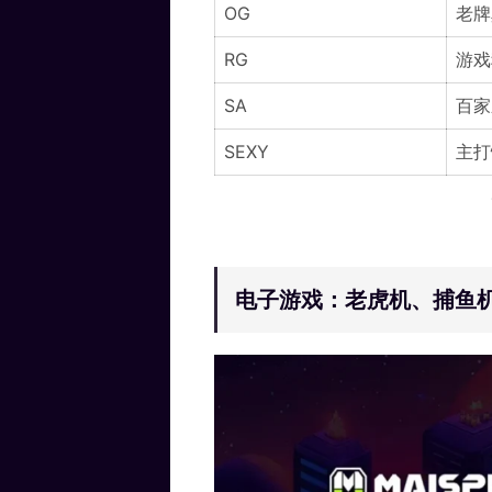
OG
老牌
RG
游戏
SA
百家
SEXY
主打
电子游戏：老虎机、捕鱼