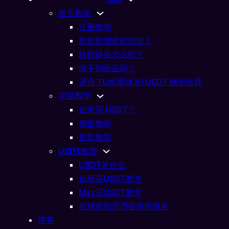
新手教学
注册教学
如何新增提款地址？
转错链会怎么样？
收不到验证码？
适合 TU娛樂城 的 USDT 钱包推荐
存提教学
如何买 USDT？
储值教学
加密货币
虚拟货币交易所排名推荐TO
提款教学
USDT教学
01/16/2026
USDT是什么
超商买USDT教学
Max买USDT教学
全球虚拟货币交易所排名
博客