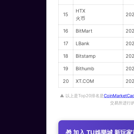
HTX
15
20
火币
16
BitMart
20
17
LBank
20
18
Bitstamp
202
19
Bithumb
20
20
XT.COM
20
▲ 以上是Top20排名是
CoinMarketCa
交易所进行
🎁 加入 TU娛樂城 新玩家首