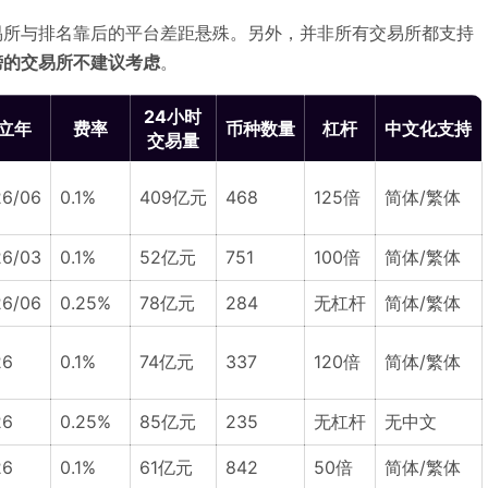
易所与排名靠后的平台差距悬殊。另外，并非所有交易所都支持
榜的交易所不建议考虑
。
24小时
立年
费率
币种数量
杠杆
中文化支持
交易量
6/06
0.1%
409亿元
468
125倍
简体/繁体
6/03
0.1%
52亿元
751
100倍
简体/繁体
6/06
0.25%
78亿元
284
无杠杆
简体/繁体
26
0.1%
74亿元
337
120倍
简体/繁体
26
0.25%
85亿元
235
无杠杆
无中文
26
0.1%
61亿元
842
50倍
简体/繁体