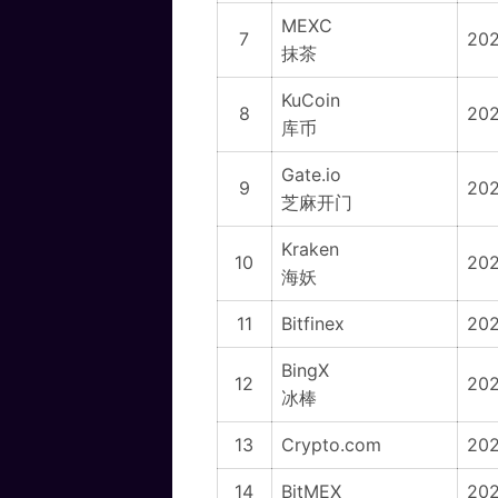
MEXC
7
202
抹茶
KuCoin
8
202
库币
Gate.io
9
20
芝麻开门
Kraken
10
20
海妖
11
Bitfinex
20
BingX
12
20
冰棒
13
Crypto.com
202
14
BitMEX
202