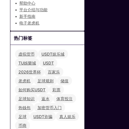
帮助中心
平台介绍与功能
新手指南
电子老虎机
热门标签
虚拟货币
USDT娱乐城
TU娛樂城
USDT
2026世界杯
百家乐
老虎机
足球规则
储值
如何购买USDT
彩票
足球知识
返水
体育投注
热钱包
加密货币入门
足球
USDT诈骗
真人娱乐
币商