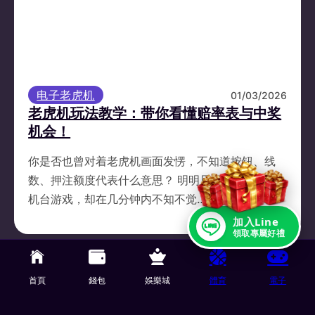
电子老虎机
01/03/2026
老虎机玩法教学：带你看懂赔率表与中奖
机会！
你是否也曾对着老虎机画面发愣，不知道按钮、线
数、押注额度代表什么意思？ 明明只是想简单玩个
机台游戏，却在几分钟内不知不觉…
加入Line
領取專屬好禮
TU娛樂城 了解更多
首頁
錢包
娛樂城
體育
電子