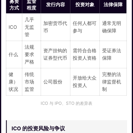
募资
监管
发行内容
投资对象
法律保障
方式
程度
几乎
加密货币代
任何人都可
通常无明
ICO
无监
币
参与
确保障
管
法规
资产挂钩的
需符合合格
受证券法
什么
要求
证券型代币
投资人资格
保障
严格
健
传统
完整的法
开放给大众
康）
市场
公司股份
律监督机
投资人
状况
监管
制
ICO 与 IPO、STO 的差异表
ICO 的投资风险与争议