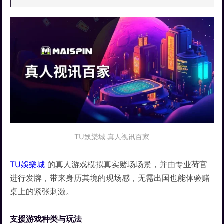
TU娛樂城 真人视讯百家
TU娛樂城
的真人游戏模拟真实赌场场景，并由专业荷官
进行发牌，带来身历其境的现场感，无需出国也能体验赌
桌上的紧张刺激。
支援游戏种类与玩法