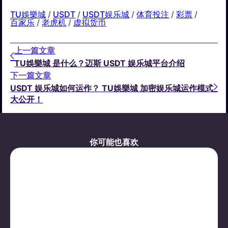
TU娛樂城
 / 
USDT
 / 
USDT娱乐城
 / 
体育投注
 / 
彩票
 / 
百家乐
 / 
老虎机
 / 
虚拟货币
上一篇文章
TU娛樂城 是什么？迈斯 USDT 娱乐城平台介绍
下一篇文章
USDT 娱乐城如何运作？ TU娛樂城 加密娱乐城运作模式
大公开！
你可能也喜欢