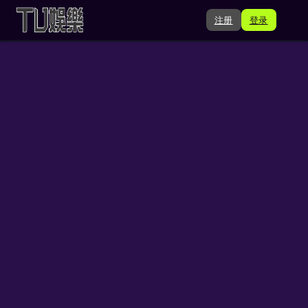
注册
登录