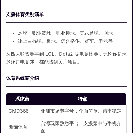
支援体育类别清单
足球、职业篮球、职业棒球、美式足球、网球
冰上曲棍球、板球、综合格斗、赛车、电竞等
从四大联盟赛事到 LOL、Dota2 等电竞比赛，无论你是球
迷还是电竞迷，都能找到关注项目。
体育系统商介绍
系统商
特点
CMD368
亚洲市场老字号，介面简单、赔率稳定
台湾玩家熟悉平台，支援繁中与手机介
熊猫体育
面