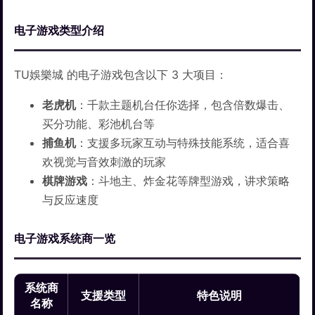
电子游戏类型介绍
TU娛樂城 的电子游戏包含以下 3 大项目：
老虎机
：千款主题机台任你选择，包含倍数爆击、
买分功能、彩池机台等
捕鱼机
：支援多玩家互动与特殊技能系统，适合喜
欢视觉与音效刺激的玩家
棋牌游戏
：斗地主、炸金花等牌型游戏，讲求策略
与反应速度
电子游戏系统商一览
系统商
支援类型
特色说明
名称