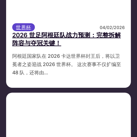
世界杯
04/02/2026
2026 世足阿根廷队战力预测：完整拆解
阵容与夺冠关键！
阿根廷国家队在 2026 卡达世界杯封王后，将以卫
冕者之姿迎战 2026 世界杯。 这次赛事不仅扩编至
48 队，还将由…