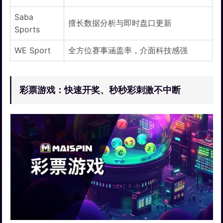
Saba
擅长数据分析与即时盘口更新
Sports
WE Sport
全方位赛事涵盖率，介面科技感强
彩票游戏：快速开奖、秒秒彩刺激不中断