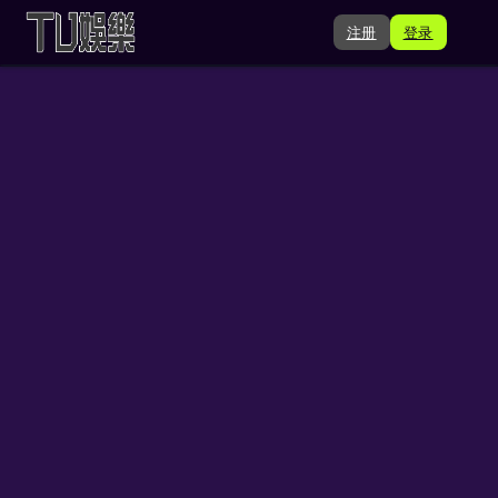
注册
登录