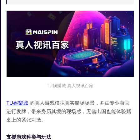
TU娛樂城 真人视讯百家
TU娛樂城
的真人游戏模拟真实赌场场景，并由专业荷官
进行发牌，带来身历其境的现场感，无需出国也能体验赌
桌上的紧张刺激。
支援游戏种类与玩法