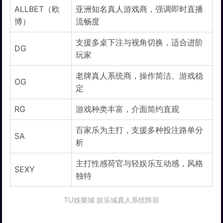
ALLBET（欧
亚洲知名真人游戏商，强调即时直播
博）
流畅度
支援多桌下注与视角切换，适合进阶
DG
玩家
老牌真人系统商，操作简洁、游戏稳
OG
定
RG
游戏种类丰富，介面简约直观
百家乐为主打，支援多种投注路单分
SA
析
主打性感荷官与轻娱乐互动感，风格
SEXY
独特
TU娛樂城 娱乐城真人系统阵容