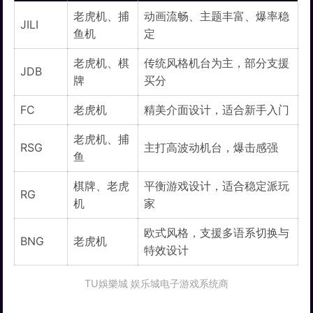
老虎机、捕
动画流畅、主题丰富、爆率稳
JILI
鱼机
定
老虎机、棋
传统风格机台为主，部分支援
JDB
牌
买分
FC
老虎机
精美介面设计，适合新手入门
老虎机、捕
RSG
主打高波动机台，爆击感强
鱼
棋牌、老虎
平衡游戏设计，适合稳定派玩
RG
机
家
欧式风格，支援多语系切换与
BNG
老虎机
特效设计
TU娛樂城 娱乐城电子游戏系统商