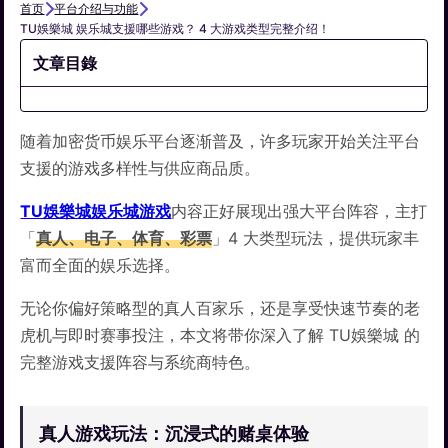
首页
平台介绍与功能
TU娛樂城 娱乐城支援哪些游戏？ 4 大游戏类型完整介绍！
文章目錄
随着加密货币娱乐平台逐渐普及，许多玩家开始关注平台
支援的游戏多样性与供应商品质。
TU娛樂城娱乐城游戏
内容正好展现出强大平台阵容，主打
「
真人、电子、体育、彩票
」4 大类型玩法，提供玩家丰
富而全面的娱乐选择。
无论你偏好策略型的真人百家乐，还是享受快速节奏的老
虎机与即时赛事投注，本文将带你深入了解 TU娛樂城 的
完整游戏支援阵容与系统商特色。
真人游戏玩法：沉浸式的赌桌体验