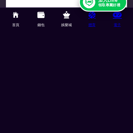
領取專屬好禮
首頁
錢包
娛樂城
體育
電子
电子老虎机
05/04/2026
老虎机玩法教学：带你看懂赔率表与中奖
机会！
你是否也曾对着老虎机画面发愣，不知道按钮、线
数、押注额度代表什么意思？ 明明只是想简单玩个
机台游戏，却在几分钟内不知不觉…
TU娛樂城 了解更多