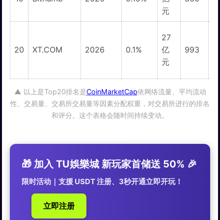
元
27
20
XT.COM
2026
0.1%
亿
993
元
▲ 以上是Top20排名是
CoinMarketCap
依网络流量、平均流动
性、交易量、交易所交易量等因素分配权重，对交易所进行的排名
和评分。这个表格会随时间持续变动。
🎁 加入 TU娛樂城 新玩家首储送 50% 🎉
限时活动｜支援 USDT 注册、3秒开通立即开玩！
立即注册