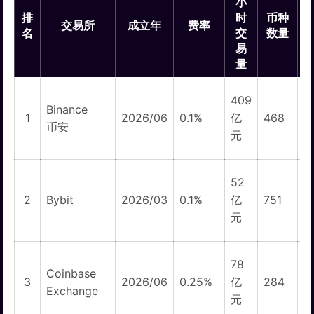
小
排
时
币种
交易所
成立年
费率
名
交
数量
易
量
409
Binance
1
1
2026/06
0.1%
亿
468
币安
元
52
1
2
Bybit
2026/03
0.1%
亿
751
元
78
Coinbase
3
2026/06
0.25%
亿
284
Exchange
元