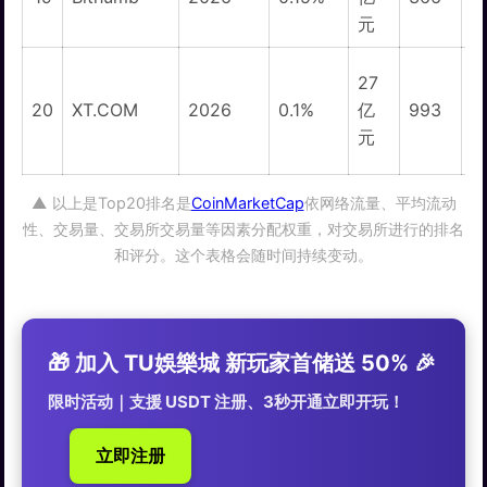
元
27
20
XT.COM
2026
0.1%
亿
993
元
▲ 以上是Top20排名是
CoinMarketCap
依网络流量、平均流动
性、交易量、交易所交易量等因素分配权重，对交易所进行的排名
和评分。这个表格会随时间持续变动。
🎁 加入 TU娛樂城 新玩家首储送 50% 🎉
限时活动｜支援 USDT 注册、3秒开通立即开玩！
立即注册