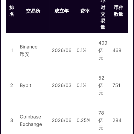
小
排
时
币种
交易所
成立年
费率
名
交
数量
易
量
409
Binance
1
1
2026/06
0.1%
亿
468
币安
元
52
1
2
Bybit
2026/03
0.1%
亿
751
元
78
Coinbase
3
2026/06
0.25%
亿
284
Exchange
元